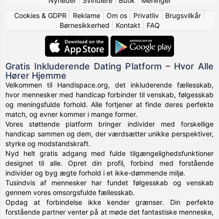
Nyheder
|
Svindlere
|
Butik
|
Meninger
Cookies & GDPR
|
Reklame
|
Om os
|
Privatliv
|
Brugsvilkår
|
Børnesikkerhed
|
Kontakt
|
FAQ
Gratis Inkluderende Dating Platform – Hvor Alle
Hører Hjemme
Velkommen til Handispace.org, det inkluderende fællesskab,
hvor mennesker med handicap forbinder til venskab, følgesskab
og meningsfulde forhold. Alle fortjener at finde deres perfekte
match, og evner kommer i mange former.
Vores støttende platform bringer individer med forskellige
handicap sammen og dem, der værdsætter unikke perspektiver,
styrke og modstandskraft.
Nyd helt gratis adgang med fulde tilgængelighedsfunktioner
designet til alle. Opret din profil, forbind med forstående
individer og byg ægte forhold i et ikke-dømmende miljø.
Tusindvis af mennesker har fundet følgesskab og venskab
gennem vores omsorgsfulde fællesskab.
Opdag at forbindelse ikke kender grænser. Din perfekte
forstående partner venter på at møde det fantastiske menneske,