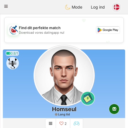
Handi Space
Toggle
Mode
Log ind
navigation
💖
Find dit perfekte match
💖
Download vores datingapp nu!
💕
💕
0.8/1
0
Homseul
Lang tid
2