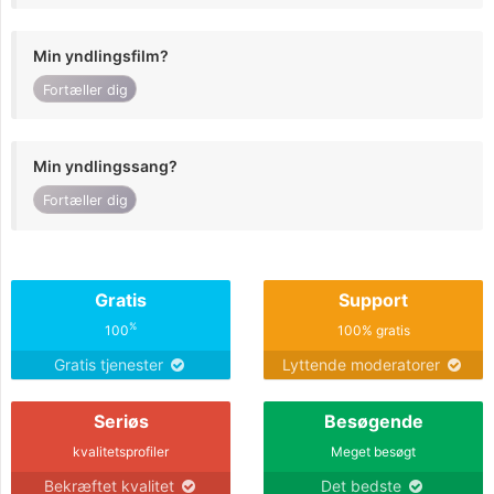
Min yndlingsfilm?
Fortæller dig
Min yndlingssang?
Fortæller dig
Gratis
Support
%
100
100% gratis
Gratis tjenester
Lyttende moderatorer
Seriøs
Besøgende
kvalitetsprofiler
Meget besøgt
Bekræftet kvalitet
Det bedste