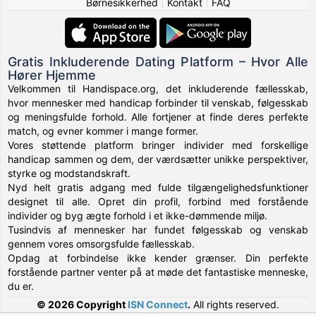
Børnesikkerhed
|
Kontakt
|
FAQ
Gratis Inkluderende Dating Platform – Hvor Alle
Hører Hjemme
Velkommen til Handispace.org, det inkluderende fællesskab,
hvor mennesker med handicap forbinder til venskab, følgesskab
og meningsfulde forhold. Alle fortjener at finde deres perfekte
match, og evner kommer i mange former.
Vores støttende platform bringer individer med forskellige
handicap sammen og dem, der værdsætter unikke perspektiver,
styrke og modstandskraft.
Nyd helt gratis adgang med fulde tilgængelighedsfunktioner
designet til alle. Opret din profil, forbind med forstående
individer og byg ægte forhold i et ikke-dømmende miljø.
Tusindvis af mennesker har fundet følgesskab og venskab
gennem vores omsorgsfulde fællesskab.
Opdag at forbindelse ikke kender grænser. Din perfekte
forstående partner venter på at møde det fantastiske menneske,
du er.
© 2026 Copyright
ISN Connect
.
All rights reserved.