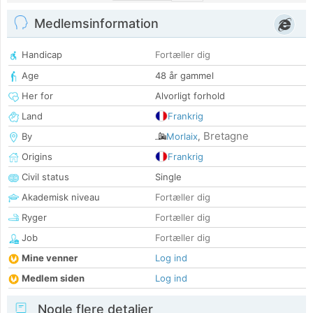
Medlemsinformation
Handicap
Fortæller dig
Age
48 år gammel
Her for
Alvorligt forhold
Land
Frankrig
Bretagne
By
Morlaix
,
Origins
Frankrig
Civil status
Single
Akademisk niveau
Fortæller dig
Ryger
Fortæller dig
Job
Fortæller dig
Mine venner
Log ind
Medlem siden
Log ind
Nogle flere detaljer