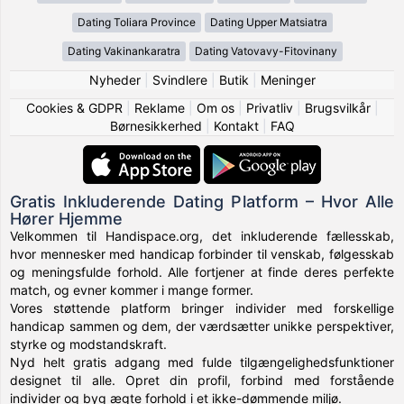
Dating Toliara Province
Dating Upper Matsiatra
Dating Vakinankaratra
Dating Vatovavy-Fitovinany
Nyheder
|
Svindlere
|
Butik
|
Meninger
Cookies & GDPR
|
Reklame
|
Om os
|
Privatliv
|
Brugsvilkår
|
Børnesikkerhed
|
Kontakt
|
FAQ
Gratis Inkluderende Dating Platform – Hvor Alle
Hører Hjemme
Velkommen til Handispace.org, det inkluderende fællesskab,
hvor mennesker med handicap forbinder til venskab, følgesskab
og meningsfulde forhold. Alle fortjener at finde deres perfekte
match, og evner kommer i mange former.
Vores støttende platform bringer individer med forskellige
handicap sammen og dem, der værdsætter unikke perspektiver,
styrke og modstandskraft.
Nyd helt gratis adgang med fulde tilgængelighedsfunktioner
designet til alle. Opret din profil, forbind med forstående
individer og byg ægte forhold i et ikke-dømmende miljø.