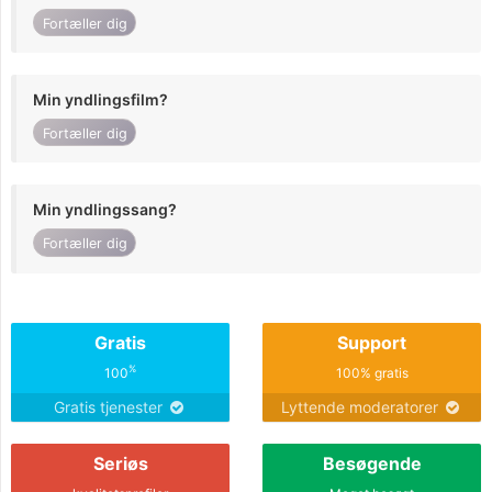
Fortæller dig
Min yndlingsfilm?
Fortæller dig
Min yndlingssang?
Fortæller dig
Gratis
Support
%
100
100% gratis
Gratis tjenester
Lyttende moderatorer
Seriøs
Besøgende