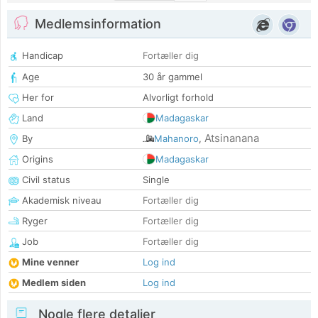
Medlemsinformation
Handicap
Fortæller dig
Age
30 år gammel
Her for
Alvorligt forhold
Land
Madagaskar
Atsinanana
By
Mahanoro
,
Origins
Madagaskar
Civil status
Single
Akademisk niveau
Fortæller dig
Ryger
Fortæller dig
Job
Fortæller dig
Mine venner
Log ind
Medlem siden
Log ind
Nogle flere detaljer