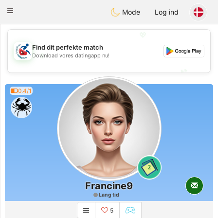
Handi Space
Toggle
Mode
Log ind
navigation
💖
Find dit perfekte match
💖
Download vores datingapp nu!
💕
💕
0.4/1
2
Francine9
Lang tid
5