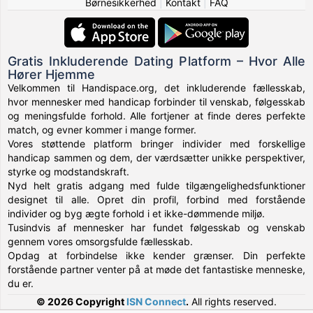
Børnesikkerhed
|
Kontakt
|
FAQ
Gratis Inkluderende Dating Platform – Hvor Alle
Hører Hjemme
Velkommen til Handispace.org, det inkluderende fællesskab,
hvor mennesker med handicap forbinder til venskab, følgesskab
og meningsfulde forhold. Alle fortjener at finde deres perfekte
match, og evner kommer i mange former.
Vores støttende platform bringer individer med forskellige
handicap sammen og dem, der værdsætter unikke perspektiver,
styrke og modstandskraft.
Nyd helt gratis adgang med fulde tilgængelighedsfunktioner
designet til alle. Opret din profil, forbind med forstående
individer og byg ægte forhold i et ikke-dømmende miljø.
Tusindvis af mennesker har fundet følgesskab og venskab
gennem vores omsorgsfulde fællesskab.
Opdag at forbindelse ikke kender grænser. Din perfekte
forstående partner venter på at møde det fantastiske menneske,
du er.
© 2026 Copyright
ISN Connect
.
All rights reserved.