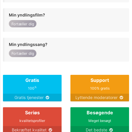
Min yndlingsfilm?
Fortæller dig
Min yndlingssang?
Fortæller dig
Gratis
Support
%
100
100% gratis
Gratis tjenester
Lyttende moderatorer
Seriøs
Besøgende
kvalitetsprofiler
Meget besøgt
Bekræftet kvalitet
Det bedste