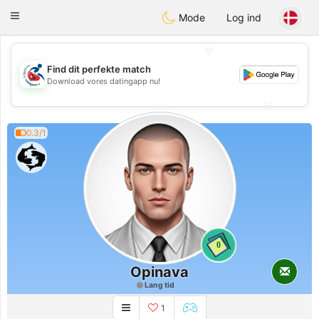
Handi Space
Toggle
Mode
Log ind
navigation
💖
Find dit perfekte match
💖
Download vores datingapp nu!
💕
💕
0.3/1
0
Opinava
Lang tid
1