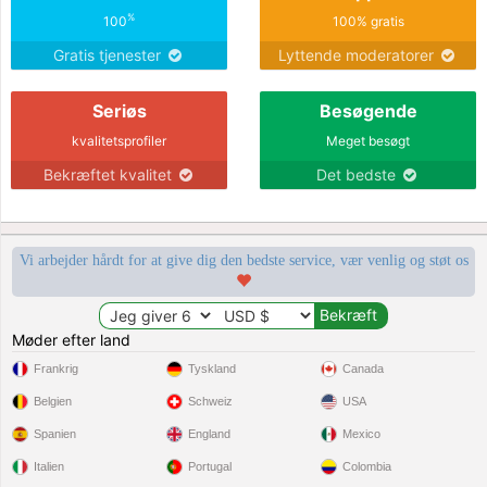
%
100
100% gratis
Gratis tjenester
Lyttende moderatorer
Seriøs
Besøgende
kvalitetsprofiler
Meget besøgt
Bekræftet kvalitet
Det bedste
Vi arbejder hårdt for at give dig den bedste service, vær venlig og støt os
Møder efter land
Frankrig
Tyskland
Canada
Belgien
Schweiz
USA
Spanien
England
Mexico
Italien
Portugal
Colombia