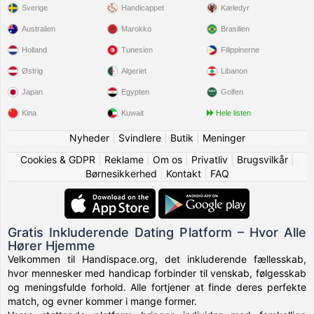
Sverige
Handicappet
Kæledyr
Australien
Marokko
Brasilien
Holland
Tunesien
Filippinerne
Østrig
Algeriet
Libanon
Japan
Egypten
Golfen
Kina
Kuwait
Hele listen
Nyheder
|
Svindlere
|
Butik
|
Meninger
Cookies & GDPR
|
Reklame
|
Om os
|
Privatliv
|
Brugsvilkår
|
Børnesikkerhed
|
Kontakt
|
FAQ
Gratis Inkluderende Dating Platform – Hvor Alle
Hører Hjemme
Velkommen til Handispace.org, det inkluderende fællesskab,
hvor mennesker med handicap forbinder til venskab, følgesskab
og meningsfulde forhold. Alle fortjener at finde deres perfekte
match, og evner kommer i mange former.