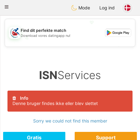
Handi Space
Toggle
Mode
Log ind
navigation
💖
Find dit perfekte match
Download vores datingapp nu!
💖
💕
💕
ISN
Services
Info
Denne bruger findes ikke eller blev slettet
Sorry we could not find this member
Gratis
Support