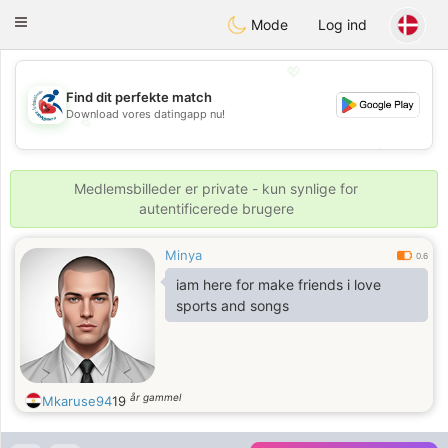
Handi Space
Toggle
Mode
Log ind
navigation
💖
Find dit perfekte match
Download vores datingapp nu!
💖
💕
💕
Medlemsbilleder er private - kun synlige for
autentificerede brugere
Minya
0.6
iam here for make friends i love
sports and songs
år gammel
Mkaruse94
19