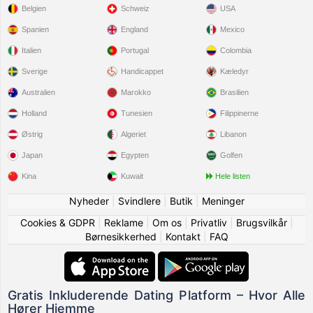
Belgien
Schweiz
USA
Spanien
England
Mexico
Italien
Portugal
Colombia
Sverige
Handicappet
Kæledyr
Australien
Marokko
Brasilien
Holland
Tunesien
Filippinerne
Østrig
Algeriet
Libanon
Japan
Egypten
Golfen
Kina
Kuwait
Hele listen
Nyheder
|
Svindlere
|
Butik
|
Meninger
Cookies & GDPR
|
Reklame
|
Om os
|
Privatliv
|
Brugsvilkår
|
Børnesikkerhed
|
Kontakt
|
FAQ
Gratis Inkluderende Dating Platform – Hvor Alle
Hører Hjemme