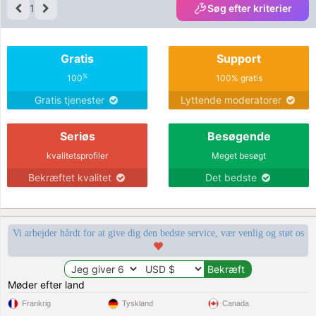
1
Søg efter kriterier
Gratis
Support
%
100
100% gratis
Gratis tjenester
Lyttende moderatorer
Seriøs
Besøgende
kvalitetsprofiler
Meget besøgt
Bekræftet kvalitet
Det bedste
Vi arbejder hårdt for at give dig den bedste service, vær venlig og støt os
Møder efter land
Frankrig
Tyskland
Canada