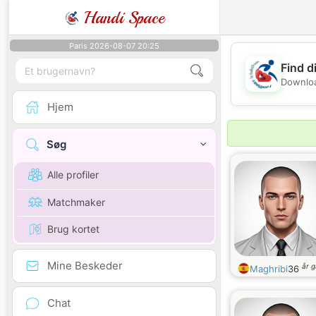
Handi Space
Paris 2026-08-07 20:25
Find d
Downloa
Hjem
Søg
Alle profiler
Matchmaker
Brug kortet
Mine Beskeder
år 
Maghribi
36
Chat