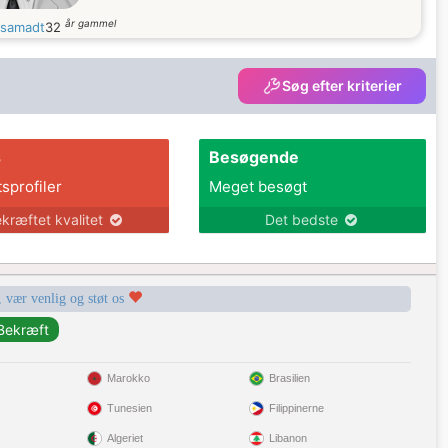
år gammel
samadt
32
Søg efter kriterier
s
Besøgende
tsprofiler
Meget besøgt
kræftet kvalitet
Det bedste
, vær venlig og støt os
Marokko
Brasilien
Tunesien
Filippinerne
Algeriet
Libanon