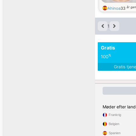
år ga
Ahinoa
33
1
Gratis
%
100
Gratis tjen
Møder efter land
Frankrig
Belgien
Spanien