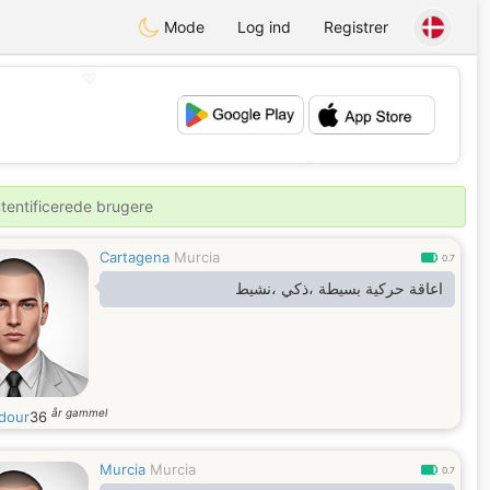
Mode
Log ind
Registrer
💖
💕
utentificerede brugere
Cartagena
Murcia
0.7
اعاقة حركية بسيطة ،ذكي ،نشيط
år gammel
dour
36
Murcia
Murcia
0.7