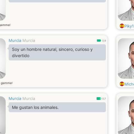
gammel
Piky
Murcia
Murcia
0.9
Soy un hombre natural, sincero, curioso y
divertido
r gammel
Mich
Murcia
Murcia
0.7
Me gustan los animales.