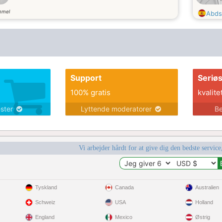
mmel
Abds
Support
Seriø
100% gratis
kvalite
ester
Lyttende moderatorer
Be
Vi arbejder hårdt for at give dig den bedste service
Tyskland
Canada
Australien
Schweiz
USA
Holland
England
Mexico
Østrig