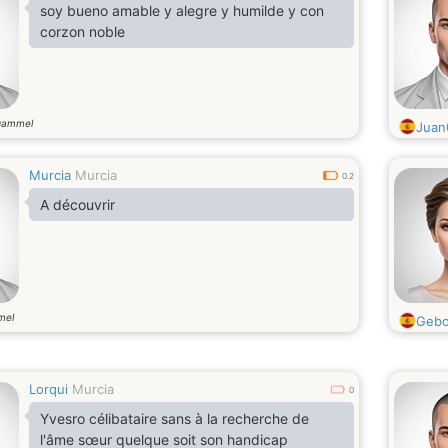
soy bueno amable y alegre y humilde y con
corzon noble
gammel
Juan
Murcia
Murcia
0.2
A découvrir
mel
Gebo
Lorqui
Murcia
0
Yvesro célibataire sans à la recherche de
l'âme sœur quelque soit son handicap