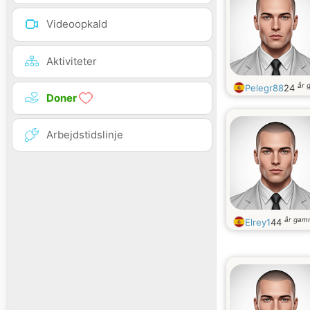
Videoopkald
Aktiviteter
år 
Pelegr88
24
Doner
Arbejdstidslinje
år gam
Elrey1
44