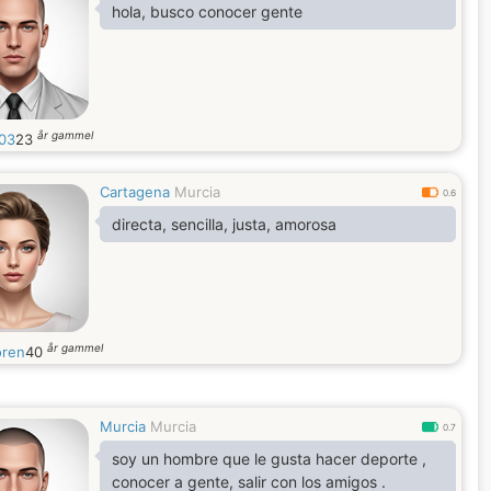
hola, busco conocer gente
år gammel
03
23
Cartagena
Murcia
0.6
directa, sencilla, justa, amorosa
år gammel
ren
40
Murcia
Murcia
0.7
soy un hombre que le gusta hacer deporte ,
conocer a gente, salir con los amigos .