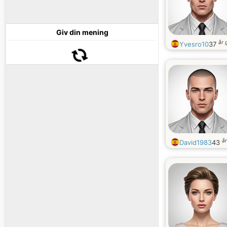
Giv din mening
år 
Yvesro10
37
å
David1983
43