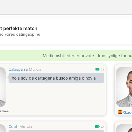
it perfekte match
💖
d vores datingapp nu!
💕
Medlemsbilleder er private - kun synlige for a
Calasparra
Murcia
0.9
hola soy de cartagena busco amiga o novia
gammel
Xkad
Ceuti
Murcia
0.7