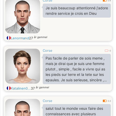
Corse
0.4
Je suis beaucoup attentionné j'adore
rendre service je crois en Dieu
år gammel
Lenormand
27
Corse
0
Pas facile de parler de sois meme ,
mais je dirai que je suis une femme
plutot , simple , facile a vivre qui as
les pieds sur terre et la tete sur les
epaules. Je suis serieuse, sincère ,
honnete , gentille avec grand coeur .
år gammel
Katalinen0...
37
Corse
0.3
salut tout le monde veux faire des
connaissances avec plusieurs