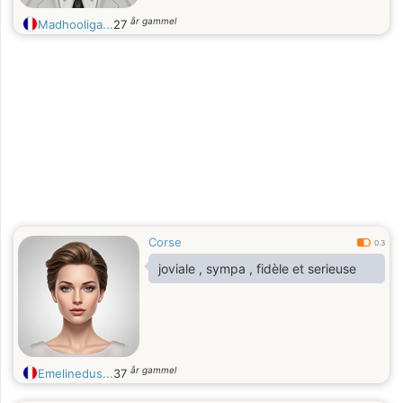
år gammel
Madhooliga...
27
Corse
0.3
joviale , sympa , fidèle et serieuse
år gammel
Emelinedus...
37