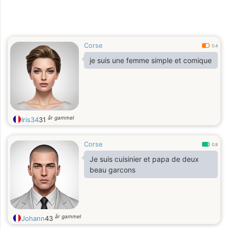
Corse
0.4
je suis une femme simple et comique
år gammel
Iris34
31
Corse
0.8
Je suis cuisinier et papa de deux
beau garcons
år gammel
Johann
43