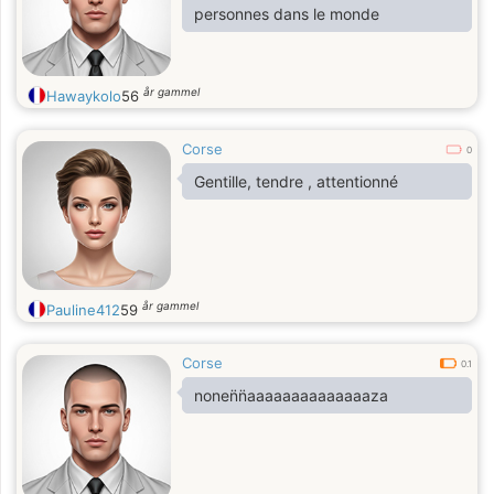
personnes dans le monde
år gammel
Hawaykolo
56
Corse
0
Gentille, tendre , attentionné
år gammel
Pauline412
59
Corse
0.1
nonen̈n̈aaaaaaaaaaaaaaza