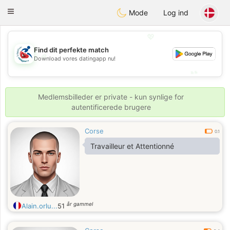
Handi Space
Toggle
Mode
Log ind
navigation
💖
Find dit perfekte match
💖
Download vores datingapp nu!
💕
💕
Medlemsbilleder er private - kun synlige for
autentificerede brugere
Corse
0.1
Travailleur et Attentionné
år gammel
Alain.orlu...
51