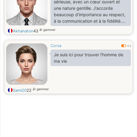
sérieuse, avec un cœur ouvert et
une nature gentille. J’accorde
beaucoup d’importance au respect,
à la communication et à la fidélité.
Je cherche une relation authentique,
år gammel
Akhanaton
43
basée sur la confiance, la complicité
et la tendresse. Si toi aussi tu es
Corse
honnête, attentionné et prêt à
0.4
construire quelque chose de beau à
Je suis ici pour trouver l'homme de
deux, alors faisons connaissance.
ma vie
år gammel
Sami20
22