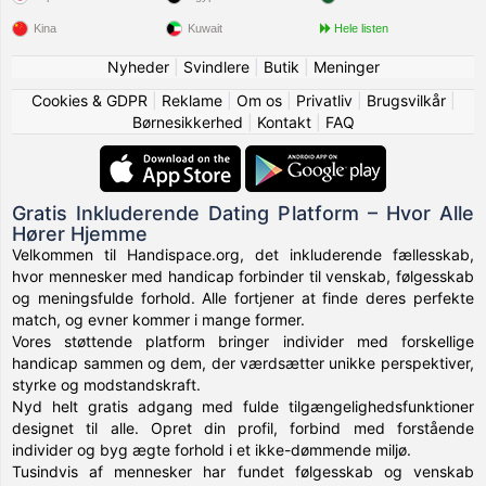
Kina
Kuwait
Hele listen
Nyheder
|
Svindlere
|
Butik
|
Meninger
Cookies & GDPR
|
Reklame
|
Om os
|
Privatliv
|
Brugsvilkår
|
Børnesikkerhed
|
Kontakt
|
FAQ
Gratis Inkluderende Dating Platform – Hvor Alle
Hører Hjemme
Velkommen til Handispace.org, det inkluderende fællesskab,
hvor mennesker med handicap forbinder til venskab, følgesskab
og meningsfulde forhold. Alle fortjener at finde deres perfekte
match, og evner kommer i mange former.
Vores støttende platform bringer individer med forskellige
handicap sammen og dem, der værdsætter unikke perspektiver,
styrke og modstandskraft.
Nyd helt gratis adgang med fulde tilgængelighedsfunktioner
designet til alle. Opret din profil, forbind med forstående
individer og byg ægte forhold i et ikke-dømmende miljø.
Tusindvis af mennesker har fundet følgesskab og venskab