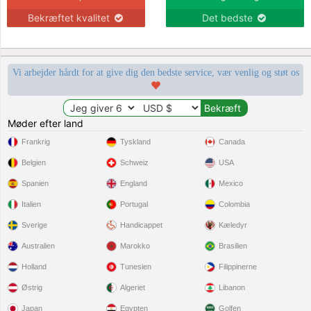
Bekræftet kvalitet
Det bedste
Vi arbejder hårdt for at give dig den bedste service, vær venlig og støt os
Møder efter land
Frankrig
Tyskland
Canada
Belgien
Schweiz
USA
Spanien
England
Mexico
Italien
Portugal
Colombia
Sverige
Handicappet
Kæledyr
Australien
Marokko
Brasilien
Holland
Tunesien
Filippinerne
Østrig
Algeriet
Libanon
Japan
Egypten
Golfen