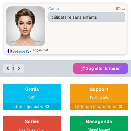
Corse
0.3
célibataire sans enfants
år gammel
Beliese1
37
1
Søg efter kriterier
Gratis
Support
%
100
100% gratis
Gratis tjenester
Lyttende moderatorer
Seriøs
Besøgende
kvalitetsprofiler
Meget besøgt