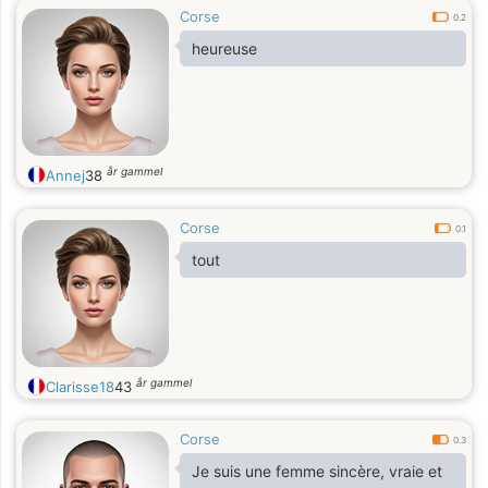
Corse
0.2
heureuse
år gammel
Annej
38
Corse
0.1
tout
år gammel
Clarisse18
43
Corse
0.3
Je suis une femme sincère, vraie et