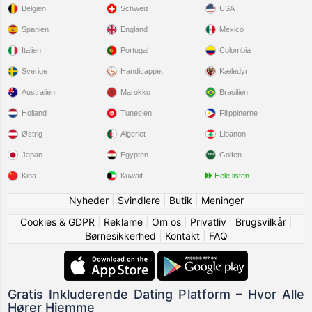
Belgien
Schweiz
USA
Spanien
England
Mexico
Italien
Portugal
Colombia
Sverige
Handicappet
Kæledyr
Australien
Marokko
Brasilien
Holland
Tunesien
Filippinerne
Østrig
Algeriet
Libanon
Japan
Egypten
Golfen
Kina
Kuwait
Hele listen
Nyheder
|
Svindlere
|
Butik
|
Meninger
Cookies & GDPR
|
Reklame
|
Om os
|
Privatliv
|
Brugsvilkår
|
Børnesikkerhed
|
Kontakt
|
FAQ
Gratis Inkluderende Dating Platform – Hvor Alle
Hører Hjemme