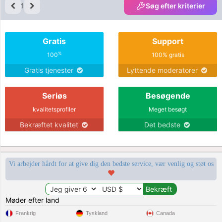
1
Søg efter kriterier
Gratis
Support
%
100
100% gratis
Gratis tjenester
Lyttende moderatorer
Seriøs
Besøgende
kvalitetsprofiler
Meget besøgt
Bekræftet kvalitet
Det bedste
Vi arbejder hårdt for at give dig den bedste service, vær venlig og støt os
Møder efter land
Frankrig
Tyskland
Canada