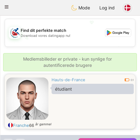
Handi Space
Toggle
Mode
Log ind
navigation
💖
Find dit perfekte match
Download vores datingapp nu!
💖
💕
💕
Medlemsbilleder er private - kun synlige for
autentificerede brugere
Hauts-de-France
0.1
étudiant
år gammel
Franche
66