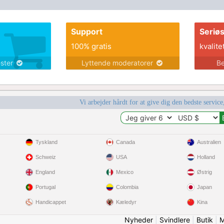
Support
Seriø
100% gratis
kvalite
ester
Lyttende moderatorer
Be
Vi arbejder hårdt for at give dig den bedste service
Tyskland
Canada
Australien
Schweiz
USA
Holland
England
Mexico
Østrig
Portugal
Colombia
Japan
Handicappet
Kæledyr
Kina
Nyheder
|
Svindlere
|
Butik
|
M