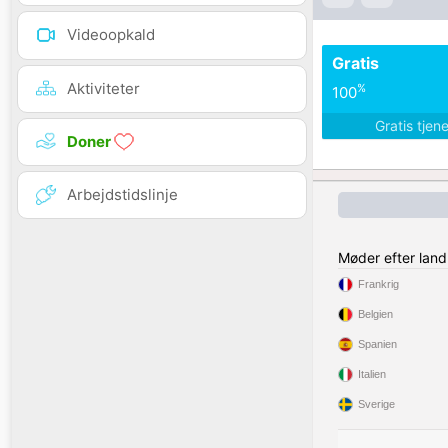
Videoopkald
Gratis
Aktiviteter
%
100
Gratis tjen
Doner
Arbejdstidslinje
Møder efter land
Frankrig
Belgien
Spanien
Italien
Sverige