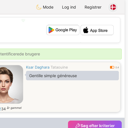
Mode
Log ind
Registrer
💖
💕
utentificerede brugere
Ksar Daghara
Tataouine
0.4
Gentille simple généreuse
år gammel
2
34
Søg efter kriterier