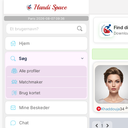
Handi Space
Paris 2026-08-07 09:36
Find d
Downloa
Hjem
Søg
Alle profiler
Matchmaker
Brug kortet
Mine Beskeder
å
Khaddouja
34
Chat
1