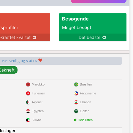
s
Besøgende
tsprofiler
Meget besøgt
kræftet kvalitet
Det bedste
, vær venlig og støt os
Marokko
Brasilien
Tunesien
Filippinerne
Algeriet
Libanon
Egypten
Golfen
Kuwait
Hele listen
eninger