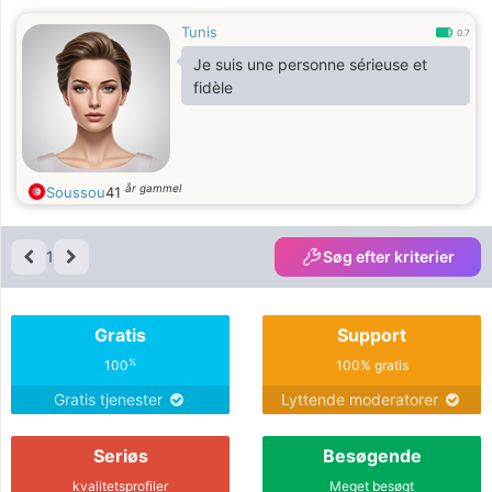
Tunis
0.7
Je suis une personne sérieuse et
fidèle
år gammel
Soussou
41
1
Søg efter kriterier
Gratis
Support
%
100
100% gratis
Gratis tjenester
Lyttende moderatorer
Seriøs
Besøgende
kvalitetsprofiler
Meget besøgt