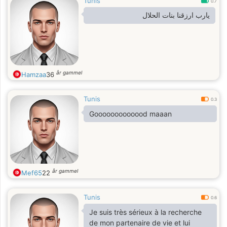
Tunis
0.7
يارب ارزقنا بنات الحلال
år gammel
Hamzaa
36
Tunis
0.3
Gooooooooooood maaan
år gammel
Mef65
22
Tunis
0.6
Je suis très sérieux à la recherche
de mon partenaire de vie et lui