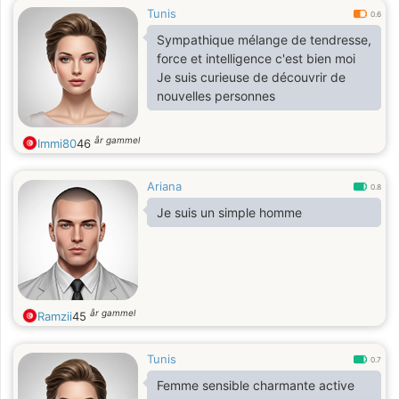
Tunis
0.6
Sympathique mélange de tendresse,
force et intelligence c'est bien moi
Je suis curieuse de découvrir de
nouvelles personnes
år gammel
Immi80
46
Ariana
0.8
Je suis un simple homme
år gammel
Ramzii
45
Tunis
0.7
Femme sensible charmante active