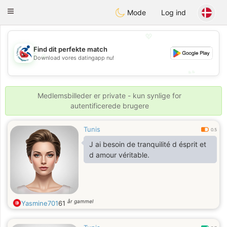
Handi Space
Toggle
Mode
Log ind
navigation
💖
Find dit perfekte match
💖
Download vores datingapp nu!
💕
💕
Medlemsbilleder er private - kun synlige for
autentificerede brugere
Tunis
0.5
J ai besoin de tranquilité d ésprit et
d amour véritable.
år gammel
Yasmine701
61