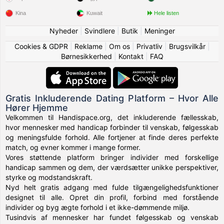
Kina
Kuwait
Hele listen
Nyheder
|
Svindlere
|
Butik
|
Meninger
Cookies & GDPR
|
Reklame
|
Om os
|
Privatliv
|
Brugsvilkår
|
Børnesikkerhed
|
Kontakt
|
FAQ
Gratis Inkluderende Dating Platform – Hvor Alle
Hører Hjemme
Velkommen til Handispace.org, det inkluderende fællesskab,
hvor mennesker med handicap forbinder til venskab, følgesskab
og meningsfulde forhold. Alle fortjener at finde deres perfekte
match, og evner kommer i mange former.
Vores støttende platform bringer individer med forskellige
handicap sammen og dem, der værdsætter unikke perspektiver,
styrke og modstandskraft.
Nyd helt gratis adgang med fulde tilgængelighedsfunktioner
designet til alle. Opret din profil, forbind med forstående
individer og byg ægte forhold i et ikke-dømmende miljø.
Tusindvis af mennesker har fundet følgesskab og venskab