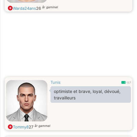
år gammel
Warda24ans
26
Tunis
0.7
optimiste et brave, loyal, dévoué,
travailleurs
år gammel
Tommy8
27