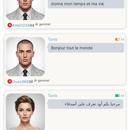
donne mon temps et ma vie
år gammel
Amin1234
44
Tunis
0.6
Bonjour tout le monde
år gammel
Ouss369
36
Tunis
0.8
مرحبا بكم أود تعرف على أصدقاء