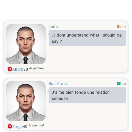
Tunis
0.5
. I dont understand what I should be
say ?
år gammel
Alfa10
36
Ben Arous
0.8
J'aime bien fondé une relation
sérieuse
år gammel
Zarga
40