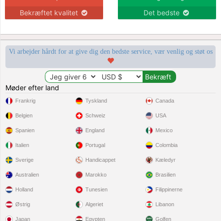
Bekræftet kvalitet
Det bedste
Vi arbejder hårdt for at give dig den bedste service, vær venlig og støt os
Møder efter land
Frankrig
Tyskland
Canada
Belgien
Schweiz
USA
Spanien
England
Mexico
Italien
Portugal
Colombia
Sverige
Handicappet
Kæledyr
Australien
Marokko
Brasilien
Holland
Tunesien
Filippinerne
Østrig
Algeriet
Libanon
Japan
Egypten
Golfen