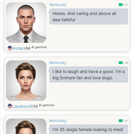
Kentucky
0.7
Hones. And caring and above all
else faithful
år gammel
Hollars
64
Kentucky
0.8
I like to laugh and have a good. I'm a
big Eminem fan and love dogs.
år gammel
Layaboo29
34
Kentucky
0.7
I'm 35 single female looking to meet