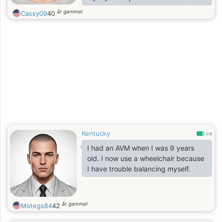
extremely important to me in any
år gammel
Cassy09
40
relationship.
Kentucky
0.8
I had an AVM when I was 9 years
old. I now use a wheelchair because
I have trouble balancing myself.
år gammel
Mstegs84
42