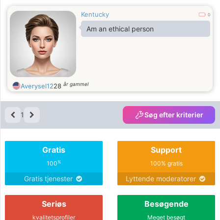
Kentucky
0
Am an ethical person
år gammel
Averysel12
28
1
Søg efter kriterier
Gratis
Support
%
100
100% gratis
Gratis tjenester
Lyttende moderatorer
Seriøs
Besøgende
kvalitetsprofiler
Meget besøgt