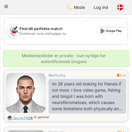
Handi Space
Toggle
Mode
Log ind
navigation
💖
Find dit perfekte match
💖
Download vores datingapp nu!
💕
💕
Medlemsbilleder er private - kun synlige for
autentificerede brugere
Kentucky
0.6
Im 28 years old looking for friends if
not more. I love video game, fishing
and bingo! I was born with
neurofibromatosis, which causes
some limitations both physically and
intellectually!!
år gammel
Jacob28
28