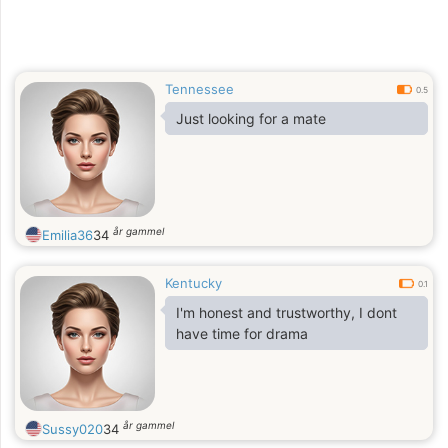
Tennessee
0.5
Just looking for a mate
år gammel
Emilia36
34
Kentucky
0.1
I'm honest and trustworthy, I dont
have time for drama
år gammel
Sussy020
34