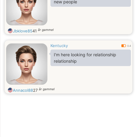
new people
år gammel
Jbklove85
41
Kentucky
0.4
I'm here looking for relationship
relationship
år gammel
Annacol88
27