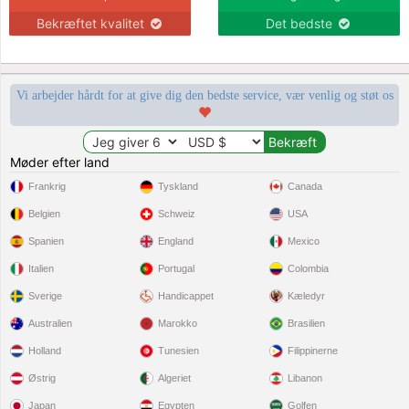
Bekræftet kvalitet
Det bedste
Vi arbejder hårdt for at give dig den bedste service, vær venlig og støt os
Møder efter land
Frankrig
Tyskland
Canada
Belgien
Schweiz
USA
Spanien
England
Mexico
Italien
Portugal
Colombia
Sverige
Handicappet
Kæledyr
Australien
Marokko
Brasilien
Holland
Tunesien
Filippinerne
Østrig
Algeriet
Libanon
Japan
Egypten
Golfen