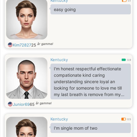
Kentucky
0.1
easy going
år gammel
Kim72827
25
Kentucky
0.9
I'm honest respectful effectionate
compationate kind caring
understanding sincere loyal an
looking for someone to love me till
my last breath is remove from my
body an I don't believe in cheat lie
år gammel
Junior69
65
hurt or abusing my love that rescues
me an become everything to me
Kentucky
unconditionally
0.5
I'm single mom of two