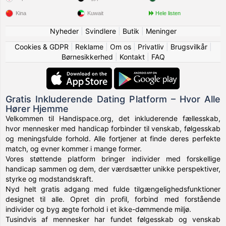
Kina
Kuwait
Hele listen
Nyheder
|
Svindlere
|
Butik
|
Meninger
Cookies & GDPR
|
Reklame
|
Om os
|
Privatliv
|
Brugsvilkår
|
Børnesikkerhed
|
Kontakt
|
FAQ
Gratis Inkluderende Dating Platform – Hvor Alle
Hører Hjemme
Velkommen til Handispace.org, det inkluderende fællesskab,
hvor mennesker med handicap forbinder til venskab, følgesskab
og meningsfulde forhold. Alle fortjener at finde deres perfekte
match, og evner kommer i mange former.
Vores støttende platform bringer individer med forskellige
handicap sammen og dem, der værdsætter unikke perspektiver,
styrke og modstandskraft.
Nyd helt gratis adgang med fulde tilgængelighedsfunktioner
designet til alle. Opret din profil, forbind med forstående
individer og byg ægte forhold i et ikke-dømmende miljø.
Tusindvis af mennesker har fundet følgesskab og venskab