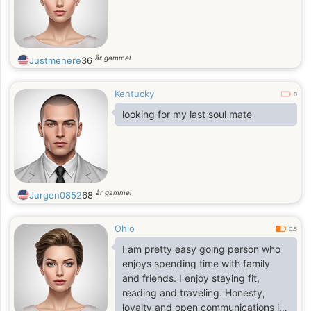
år gammel
Justmehere
36
Kentucky
0
looking for my last soul mate
år gammel
Jurgen0852
68
Ohio
0.5
I am pretty easy going person who
enjoys spending time with family
and friends. I enjoy staying fit,
reading and traveling. Honesty,
loyalty and open communications is