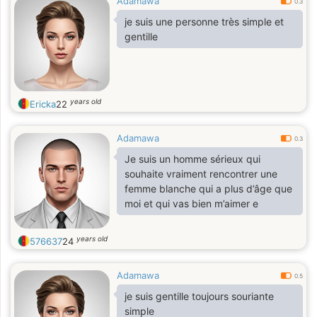
Adamawa
0.3
je suis une personne très simple et
gentille
years old
Ericka
22
Adamawa
0.3
Je suis un homme sérieux qui
souhaite vraiment rencontrer une
femme blanche qui a plus d’âge que
moi et qui vas bien m’aimer e
years old
576637
24
Adamawa
0.5
je suis gentille toujours souriante
simple