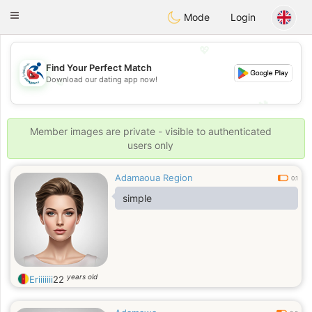
Handi Space
Toggle
Mode
Login
navigation
💖
Find Your Perfect Match
Download our dating app now!
💖
💕
💕
Member images are private - visible to authenticated
users only
Adamaoua Region
0.1
simple
years old
Eriiiiiii
22