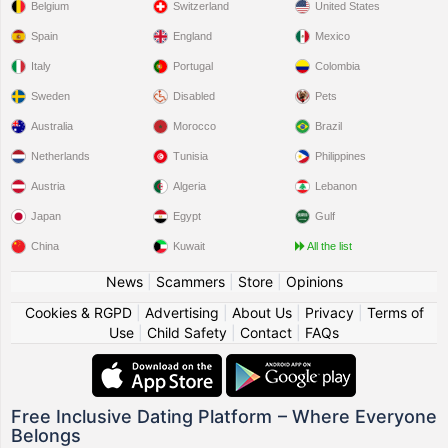
Belgium
Switzerland
United States
Spain
England
Mexico
Italy
Portugal
Colombia
Sweden
Disabled
Pets
Australia
Morocco
Brazil
Netherlands
Tunisia
Philippines
Austria
Algeria
Lebanon
Japan
Egypt
Gulf
China
Kuwait
All the list
News
|
Scammers
|
Store
|
Opinions
Cookies & RGPD
|
Advertising
|
About Us
|
Privacy
|
Terms of
Use
|
Child Safety
|
Contact
|
FAQs
Free Inclusive Dating Platform – Where Everyone
Belongs