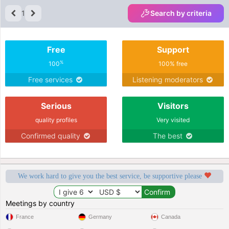
1
Search by criteria
Free
Support
%
100
100% free
Free services
Listening moderators
Serious
Visitors
quality profiles
Very visited
Confirmed quality
The best
We work hard to give you the best service, be supportive please
Meetings by country
France
Germany
Canada