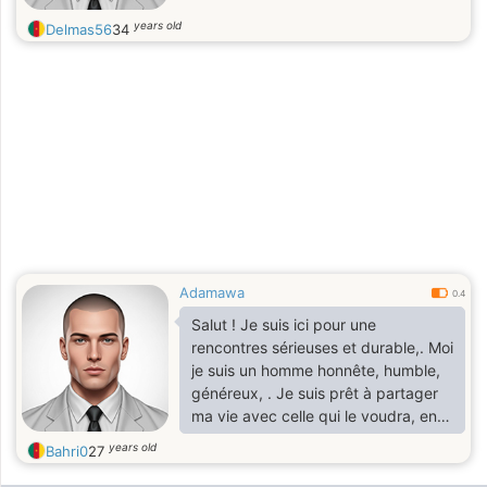
years old
Delmas56
34
Adamawa
0.4
Salut ! Je suis ici pour une
rencontres sérieuses et durable,. Moi
je suis un homme honnête, humble,
généreux, . Je suis prêt à partager
ma vie avec celle qui le voudra, en
faite on verra si vous êtes celle que
years old
Bahri0
27
je recherche bien.. À plus