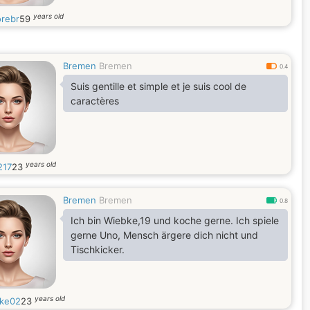
years old
rebr
59
Bremen
Bremen
0.4
Suis gentille et simple et je suis cool de
caractères
years old
217
23
Bremen
Bremen
0.8
Ich bin Wiebke,19 und koche gerne. Ich spiele
gerne Uno, Mensch ärgere dich nicht und
Tischkicker.
years old
ke02
23