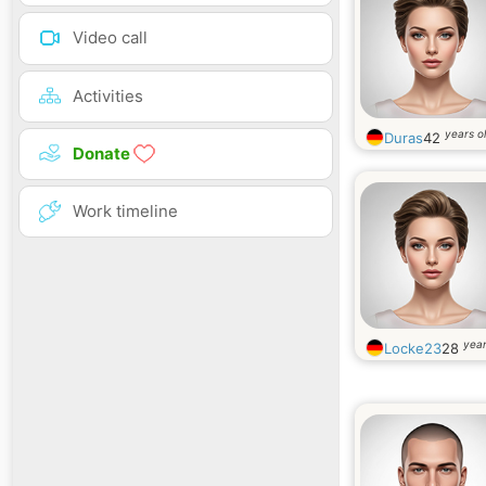
Video call
Activities
years o
Duras
42
Donate
Work timeline
year
Locke23
28