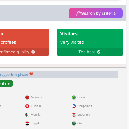
Search by criteria
us
Visitors
 profiles
Very visited
nfirmed quality
The best
 supportive please
Morocco
Brazil
s
Tunisia
Philippines
Algeria
Lebanon
Egypt
Gulf