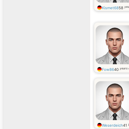
yea
Kismet68
58
years 
Fow86
40
Weserdeich
41