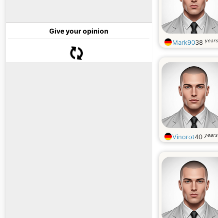
Give your opinion
years
Mark90
38
years
Vinorot
40