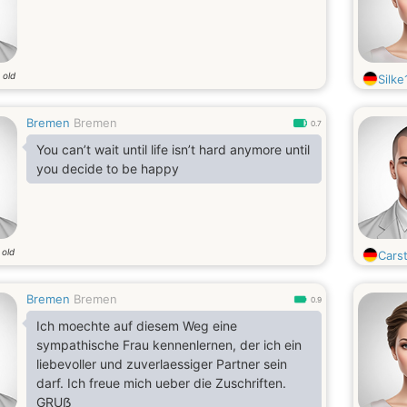
 old
Silke
Bremen
Bremen
0.7
You can’t wait until life isn’t hard anymore until
you decide to be happy
 old
Cars
Bremen
Bremen
0.9
Ich moechte auf diesem Weg eine
sympathische Frau kennenlernen, der ich ein
liebevoller und zuverlaessiger Partner sein
darf. Ich freue mich ueber die Zuschriften.
GRUẞ