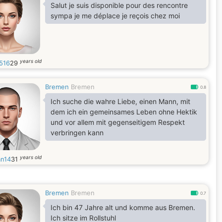
Salut je suis disponible pour des rencontre
sympa je me déplace je reçois chez moi
years old
516
29
Bremen
Bremen
0.8
Ich suche die wahre Liebe, einen Mann, mit
dem ich ein gemeinsames Leben ohne Hektik
und vor allem mit gegenseitigem Respekt
verbringen kann
years old
an14
31
Bremen
Bremen
0.7
Ich bin 47 Jahre alt und komme aus Bremen.
Ich sitze im Rollstuhl