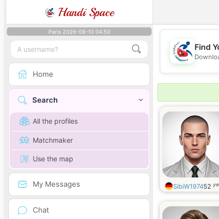
Handi Space
Paris 2026-08-10 04:50
Find Y
Downloa
Home
Search
All the profiles
Matchmaker
Use the map
My Messages
ye
SibiW1974
52
Chat