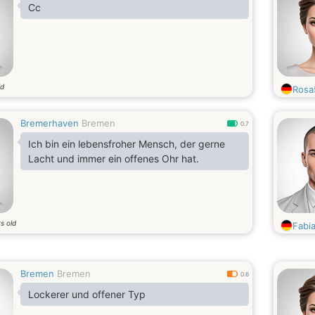
Cc
ld
Rosa
Bremerhaven
Bremen
0.7
Ich bin ein lebensfroher Mensch, der gerne
Lacht und immer ein offenes Ohr hat.
s old
Fabi
Bremen
Bremen
0.6
Lockerer und offener Typ