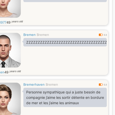
years old
1977
49
Bremen
Bremen
0.3
ZZZZZZZZZZZZZZZZZZZZZZZZZZZZZZZZZZZZZZ
years old
ten
49
Bremerhaven
Bremen
0.3
Personne sympathique qui a juste besoin de
compagnie j’aime les sortir détente en bordure
de mer et les j’aime les animaux