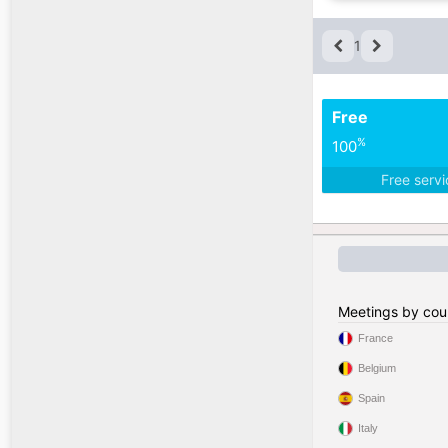
1
Free
%
100
Free serv
Meetings by cou
France
Belgium
Spain
Italy