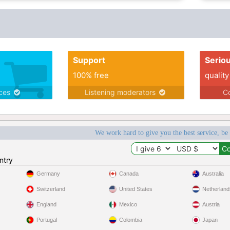
Support
Serio
100% free
quality
ices
Listening moderators
Co
We work hard to give you the best service, be
ntry
Germany
Canada
Australia
Switzerland
United States
Netherland
England
Mexico
Austria
Portugal
Colombia
Japan