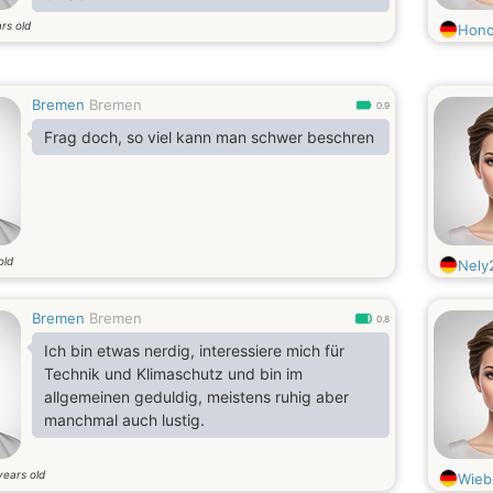
rs old
Hono
Bremen
Bremen
0.9
Frag doch, so viel kann man schwer beschren
old
Nely
Bremen
Bremen
0.8
Ich bin etwas nerdig, interessiere mich für
Technik und Klimaschutz und bin im
allgemeinen geduldig, meistens ruhig aber
manchmal auch lustig.
years old
Wieb