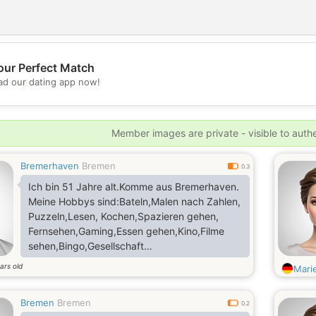
our Perfect Match
💖
d our dating app now!
💕
Member images are private - visible to auth
Bremerhaven
Bremen
0.3
Ich bin 51 Jahre alt.Komme aus Bremerhaven.
Meine Hobbys sind:Bateln,Malen nach Zahlen,
Puzzeln,Lesen, Kochen,Spazieren gehen,
Fernsehen,Gaming,Essen gehen,Kino,Filme
sehen,Bingo,Gesellschaft
Spiele,Manga,Anime,meinen Bruder
ars old
Mari
besuchen,Handy Spiele uwm.
Bremen
Bremen
0.2