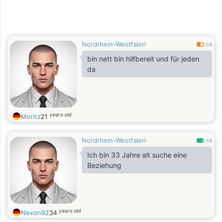
Nordrhein-Westfalen
0.6
bin nett bin hilfbereit und für jeden
da
years old
Moritz
21
Nordrhein-Westfalen
0.8
Ich bin 33 Jahre alt suche eine
Beziehung
years old
Nexon92
34