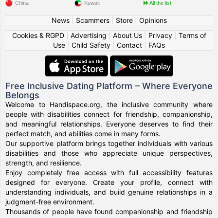
China
Kuwait
All the list
News
|
Scammers
|
Store
|
Opinions
Cookies & RGPD
|
Advertising
|
About Us
|
Privacy
|
Terms of
Use
|
Child Safety
|
Contact
|
FAQs
Free Inclusive Dating Platform – Where Everyone
Belongs
Welcome to Handispace.org, the inclusive community where
people with disabilities connect for friendship, companionship,
and meaningful relationships. Everyone deserves to find their
perfect match, and abilities come in many forms.
Our supportive platform brings together individuals with various
disabilities and those who appreciate unique perspectives,
strength, and resilience.
Enjoy completely free access with full accessibility features
designed for everyone. Create your profile, connect with
understanding individuals, and build genuine relationships in a
judgment-free environment.
Thousands of people have found companionship and friendship