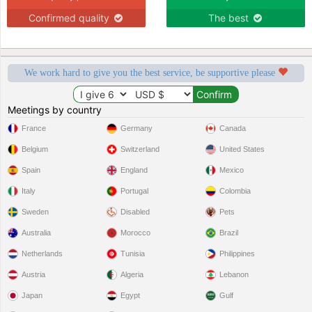
Confirmed quality
The best
We work hard to give you the best service, be supportive please
Meetings by country
France
Germany
Canada
Belgium
Switzerland
United States
Spain
England
Mexico
Italy
Portugal
Colombia
Sweden
Disabled
Pets
Australia
Morocco
Brazil
Netherlands
Tunisia
Philippines
Austria
Algeria
Lebanon
Japan
Egypt
Gulf