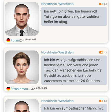
Nordrhein-Westfalen
0.6
Bin nett, bin offen. Bin humorvoll
Teile gerne aber ein guter zuhörer:
helfer im altag
years old
Fulani
24
Nordrhein-Westfalen
0.6
Ich bin witzig, aufgeschlossen und
hochsensibel. Ich versuche jeden
Tag, den Menschen ein Lächeln ins
Gesicht zu zaubern. Ich lebe
zusammen mit meiner 24 Stunden
Assistenz 🙂 auch wenn das Leben
years old
Strahlemau...
32
nicht so gerecht ist, versuche ich
das beste daraus zu machen. Ich
Nordrhein-Westfalen
freue mich, dich kennenzulernen!
0.6
Ich bin ein sympathischer Mann, mit