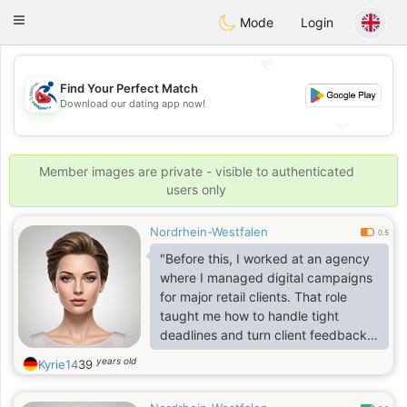
Handi Space
Toggle
Mode
Login
navigation
💖
Find Your Perfect Match
💖
Download our dating app now!
💕
💕
Member images are private - visible to authenticated
users only
Nordrhein-Westfalen
0.5
"Before this, I worked at an agency
where I managed digital campaigns
for major retail clients. That role
taught me how to handle tight
deadlines and turn client feedback
into clear action steps."
years old
Kyrie14
39