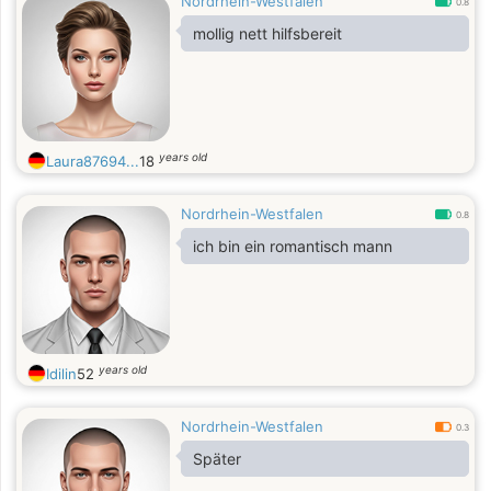
Nordrhein-Westfalen
0.8
mollig nett hilfsbereit
years old
Laura87694...
18
Nordrhein-Westfalen
0.8
ich bin ein romantisch mann
years old
Idilin
52
Nordrhein-Westfalen
0.3
Später