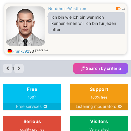
Nordrhein-Westfalen
0.6
ich bin wie ich bin wer mich
kennenlernen will ich bin für jeden
offen
years old
Franky92
33
1
Search by criteria
Free
Support
%
100
100% free
Free services
Listening moderators
Serious
Visitors
quality profiles
Very visited