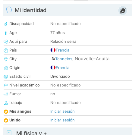
Mi identidad
Discapacidad
No especificado
Age
77 años
Aquí para
Relación seria
País
Francia
Nouvelle-Aquita...
City
Tonneins
,
Origin
Francia
Estado civil
Divorciado
Nivel académico
No especificado
Fumar
no
trabajo
No especificado
Mis amigos
Iniciar sesión
Unido
Iniciar sesión
Mi física y +