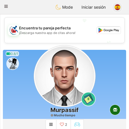
Handi Space
Toggle
Mode
Iniciar sesión
navigation
💖
Encuentra tu pareja perfecta
💖
¡Descarga nuestra app de citas ahora!
💕
💕
0.8/1
0
Murpassif
Mucho tiempo
2