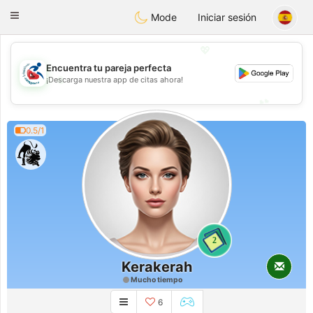
Handi Space
Toggle
Mode
Iniciar sesión
navigation
💖
Encuentra tu pareja perfecta
💖
¡Descarga nuestra app de citas ahora!
💕
💕
0.5/1
2
Kerakerah
Mucho tiempo
6