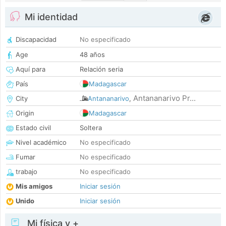
Mi identidad
Discapacidad
No especificado
Age
48 años
Aquí para
Relación seria
País
Madagascar
Antananarivo Pr...
City
Antananarivo
,
Origin
Madagascar
Estado civil
Soltera
Nivel académico
No especificado
Fumar
No especificado
trabajo
No especificado
Mis amigos
Iniciar sesión
Unido
Iniciar sesión
Mi física y +