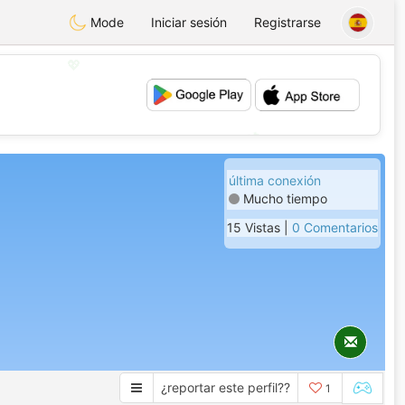
Mode
Iniciar sesión
Registrarse
💖
💕
última conexión
Mucho tiempo
15 Vistas |
0 Comentarios
¿reportar este perfil??
1