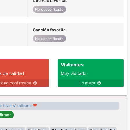
Cocinas favoritas
No especificado
Canción favorita
No especificado
Visitantes
s de calidad
Muy visitado
lidad confirmada
Lo mejor
r favor sé solidario