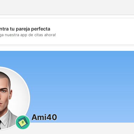
tra tu pareja perfecta
💖
ga nuestra app de citas ahora!
💕
Ami40
0