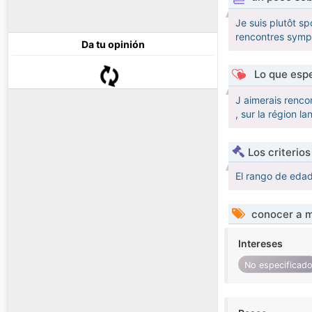
Je suis plutôt sp
rencontres sympa
Da tu opinión
Lo que espe
J aimerais renco
, sur la région la
Los criterio
El rango de eda
conocer a m
Intereses
No especificad