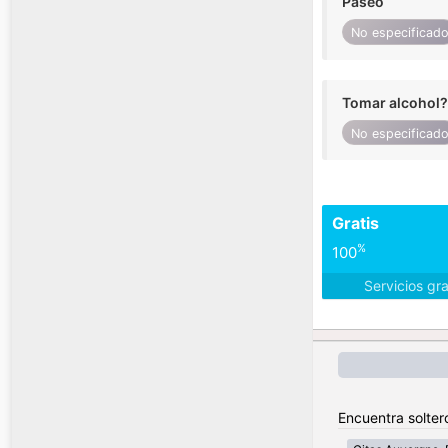
Paseo
No especificad
Tomar alcohol?
No especificad
Gratis
%
100
Servicios gr
Encuentra solter