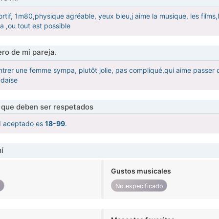
ortif, 1m80,physique agréable, yeux bleu,j aime la musique, les films,l
 ,ou tout est possible
ro de mi pareja.
ntrer une femme sympa, plutôt jolie, pas compliqué,qui aime passe
ndaise
s que deben ser respetados
d aceptado es
18-99
.
í
Gustos musicales
o
No especificado