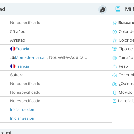
dad
Mi f
No especificado
Buscan
56 años
Color d
Amistad
Color d
Francia
Tipo de
Nouvelle-Aquita...
Mont-de-marsan
,
Tamaño
Francia
Peso
Soltera
Tener hi
No especificado
¿Quieres
No especificado
Movido 
No especificado
La religi
Iniciar sesión
Iniciar sesión
re mí