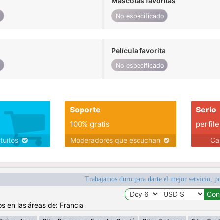
Mascotas favoritas
o
No especificado
Película favorita
o
No especificado
Soporte
Serio
100% gratis
perfile
atuitos
Moderadores que escuchan
Ca
Trabajamos duro para darte el mejor servicio, po
os en las áreas de: Francia