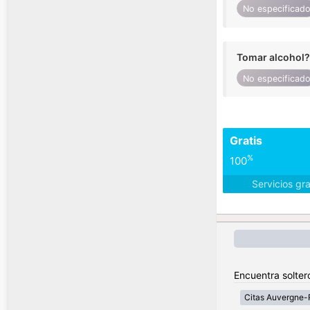
No especificad
Tomar alcohol?
No especificad
Gratis
%
100
Servicios gr
Encuentra solter
Citas Auvergne-