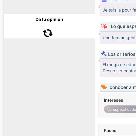
Je suis la pour f
Da tu opinión
Lo que espe
Une femme gentil
Los criterio
El rango de eda
Deseo ser contac
conocer a m
Intereses
No especificad
Paseo