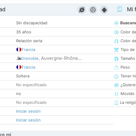
dad
Mi f
Sin discapacidad
Buscan
35 años
Color d
Relación seria
Color d
Francia
Tipo de
Auvergne-Rhône...
Grenoble
,
Tamaño
Francia
Peso
Soltera
Tener hi
No especificado
¿Quieres
no
Movido 
No especificado
La religi
Iniciar sesión
Iniciar sesión
re mí