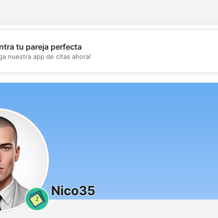
tra tu pareja perfecta
💖
ga nuestra app de citas ahora!
💕
Nico35
2