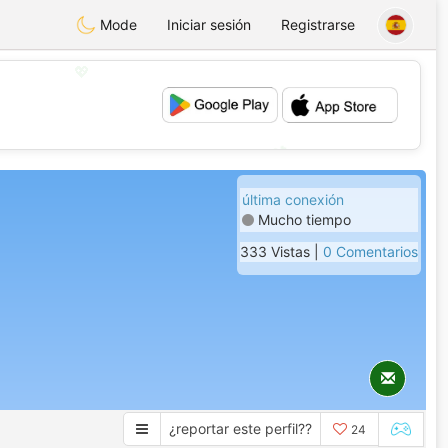
Mode
Iniciar sesión
Registrarse
💖
💕
última conexión
Mucho tiempo
333 Vistas |
0 Comentarios
¿reportar este perfil??
24