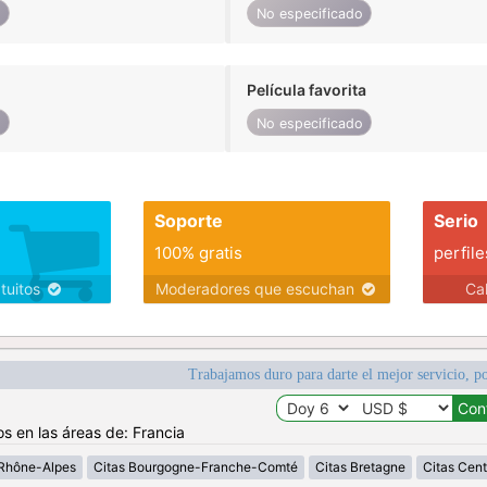
o
No especificado
Película favorita
o
No especificado
Soporte
Serio
100% gratis
perfile
atuitos
Moderadores que escuchan
Ca
Trabajamos duro para darte el mejor servicio, po
os en las áreas de: Francia
Rhône-Alpes
Citas Bourgogne-Franche-Comté
Citas Bretagne
Citas Cent