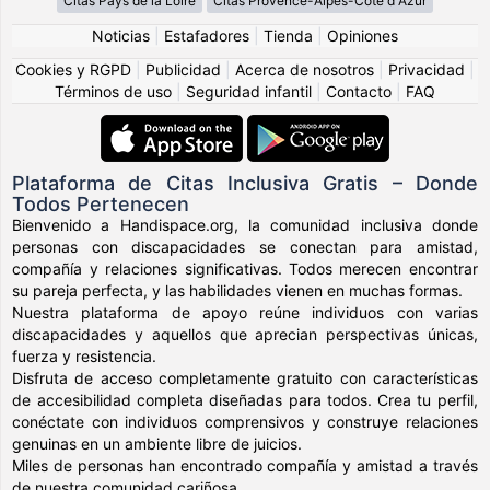
Citas Pays de la Loire
Citas Provence-Alpes-Côte d Azur
Noticias
|
Estafadores
|
Tienda
|
Opiniones
Cookies y RGPD
|
Publicidad
|
Acerca de nosotros
|
Privacidad
|
Términos de uso
|
Seguridad infantil
|
Contacto
|
FAQ
Plataforma de Citas Inclusiva Gratis – Donde
Todos Pertenecen
Bienvenido a Handispace.org, la comunidad inclusiva donde
personas con discapacidades se conectan para amistad,
compañía y relaciones significativas. Todos merecen encontrar
su pareja perfecta, y las habilidades vienen en muchas formas.
Nuestra plataforma de apoyo reúne individuos con varias
discapacidades y aquellos que aprecian perspectivas únicas,
fuerza y resistencia.
Disfruta de acceso completamente gratuito con características
de accesibilidad completa diseñadas para todos. Crea tu perfil,
conéctate con individuos comprensivos y construye relaciones
genuinas en un ambiente libre de juicios.
Miles de personas han encontrado compañía y amistad a través
de nuestra comunidad cariñosa.