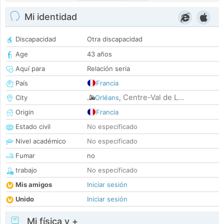
Mi identidad
Discapacidad
Otra discapacidad
Age
43 años
Aquí para
Relación seria
País
Francia
Centre-Val de L...
City
Orléans
,
Origin
Francia
Estado civil
No especificado
Nivel académico
No especificado
Fumar
no
trabajo
No especificado
Mis amigos
Iniciar sesión
Unido
Iniciar sesión
Mi física y +