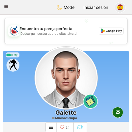
Handi Space
Toggle
Mode
Iniciar sesión
navigation
💖
Encuentra tu pareja perfecta
💖
¡Descarga nuestra app de citas ahora!
💕
💕
0.8/1
0
Galette
Mucho tiempo
24