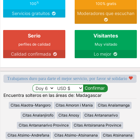
%
100
100% gratis
Servicios gratuitos
Moderadores que escuchan
Serio
Visitantes
perfiles de calidad
Muy visitado
Calidad confirmada
Lo mejor
Trabajamos duro para darte el mejor servicio, por favor sé solidario
Encuentra solteros en las áreas de: Madagascar
Citas Alaotra-Mangoro
Citas Amoron i Mania
Citas Analamanga
Citas Analanjirofo
Citas Anosy
Citas Antananarivo
Citas Antananarivo Province
Citas Antsiranana Province
Citas Atsimo-Andrefana
Citas Atsimo-Atsinanana
Citas Atsinanana