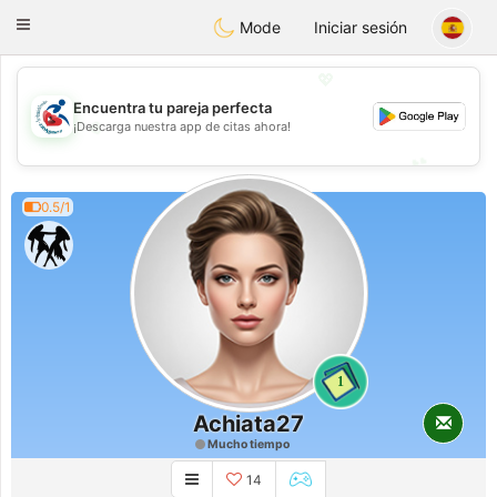
Handi Space
Toggle
Mode
Iniciar sesión
navigation
💖
Encuentra tu pareja perfecta
💖
¡Descarga nuestra app de citas ahora!
💕
💕
0.5/1
1
Achiata27
Mucho tiempo
14