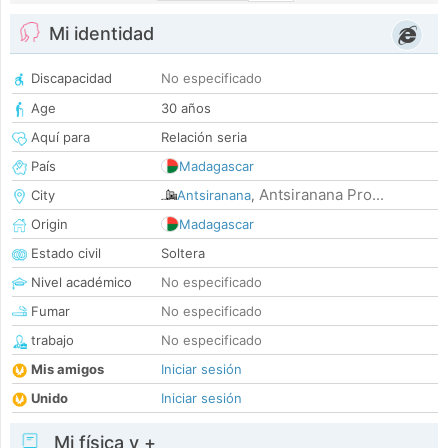
Mi identidad
Discapacidad
No especificado
Age
30 años
Aquí para
Relación seria
País
Madagascar
Antsiranana Pro...
City
Antsiranana
,
Origin
Madagascar
Estado civil
Soltera
Nivel académico
No especificado
Fumar
No especificado
trabajo
No especificado
Mis amigos
Iniciar sesión
Unido
Iniciar sesión
Mi física y +