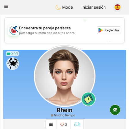
Handi Space
Toggle
Mode
Iniciar sesión
navigation
💖
Encuentra tu pareja perfecta
💖
¡Descarga nuestra app de citas ahora!
💕
💕
0.9/1
1
Rhein
Mucho tiempo
8