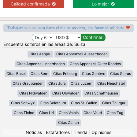
Calidad confirmada
Lo mejor
Trabajamos duro para darte el mejor servicio, por favor sé solidario
Encuentra solteros en las áreas de: Suiza
Citas Aargau
Citas Appenzell Ausserrhoden
Citas Appenzell Innerrhoden
Citas Appenzell Outer Rhodes
Citas Basel
Citas Bern
Citas Fribourg
Citas Genève
Citas Glarus
Citas Graubünden
Citas Jura
Citas Luzern
Citas Neuchâtel
Citas Nidwalden
Citas Obwalden
Citas Schaffhausen
Citas Schwyz
Citas Solothurn
Citas St. Gallen
Citas Thurgau
Citas Ticino
Citas Uri
Citas Valais
Citas Vaud
Citas Zug
Citas Zürich
Noticias
|
Estafadores
|
Tienda
|
Opiniones