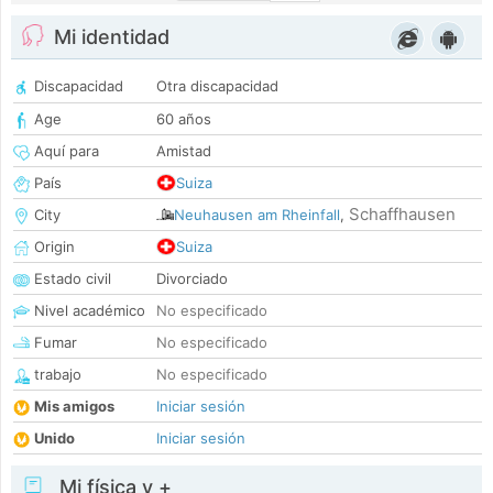
Mi identidad
Discapacidad
Otra discapacidad
Age
60 años
Aquí para
Amistad
País
Suiza
Schaffhausen
City
Neuhausen am Rheinfall
,
Origin
Suiza
Estado civil
Divorciado
Nivel académico
No especificado
Fumar
No especificado
trabajo
No especificado
Mis amigos
Iniciar sesión
Unido
Iniciar sesión
Mi física y +