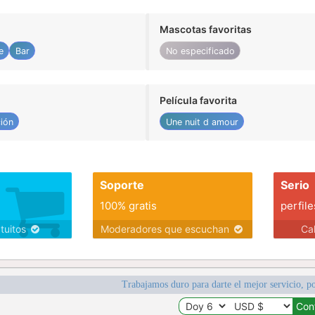
Mascotas favoritas
e
Bar
No especificado
Película favorita
ión
Une nuit d amour
Soporte
Serio
100% gratis
perfile
atuitos
Moderadores que escuchan
Ca
Trabajamos duro para darte el mejor servicio, po