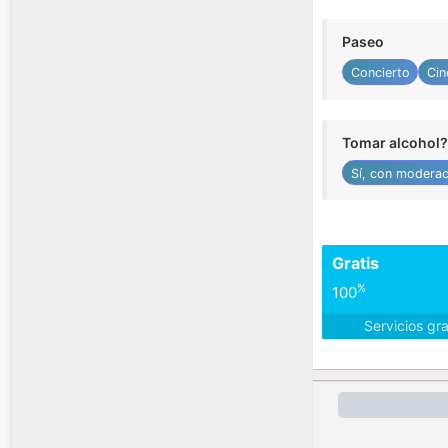
Paseo
Concierto
Cin
Tomar alcohol?
Sí, con moderac
Gratis
%
100
Servicios gr