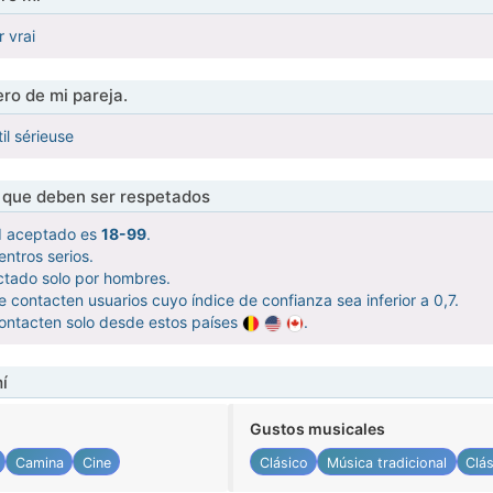
r vrai
ro de mi pareja.
il sérieuse
s que deben ser respetados
d aceptado es
18-99
.
ntros serios.
ctado solo por hombres.
contacten usuarios cuyo índice de confianza sea inferior a 0,7.
ontacten solo desde estos países
.
í
Gustos musicales
Camina
Cine
Clásico
Música tradicional
Clá