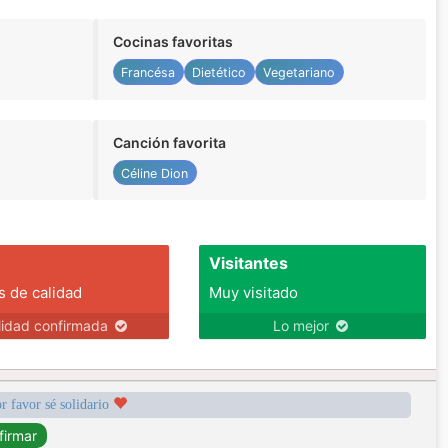
Cocinas favoritas
Francésa
Dietético
Vegetariano
Canción favorita
Céline Dion
Visitantes
s de calidad
Muy visitado
lidad confirmada
Lo mejor
r favor sé solidario