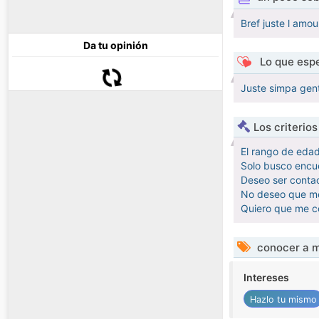
Bref juste l amou
Da tu opinión
Lo que espe
Juste simpa gent
Los criterio
El rango de eda
Solo busco encue
Deseo ser conta
No deseo que me 
Quiero que me c
conocer a m
Intereses
Hazlo tu mismo