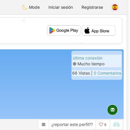
Mode
Iniciar sesión
Registrarse
💖
💕
última conexión
Mucho tiempo
66 Vistas |
0 Comentarios
¿reportar este perfil??
9