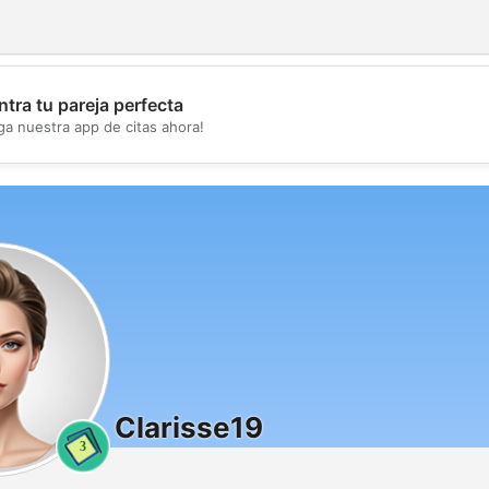
tra tu pareja perfecta
💖
ga nuestra app de citas ahora!
💕
Clarisse19
3