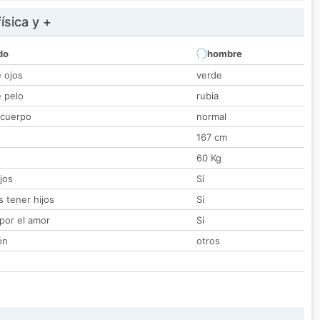
ísica y +
do
hombre
e ojos
verde
e pelo
rubia
 cuerpo
normal
167 cm
60 Kg
jos
Sí
 tener hijos
Sí
por el amor
Sí
ón
otros