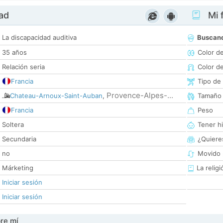
dad
Mi f
La discapacidad auditiva
Buscan
35 años
Color d
Relación seria
Color d
Francia
Tipo de
Provence-Alpes-...
Chateau-Arnoux-Saint-Auban
,
Tamaño
Francia
Peso
Soltera
Tener hi
Secundaria
¿Quieres
no
Movido 
Márketing
La religi
Iniciar sesión
Iniciar sesión
re mí