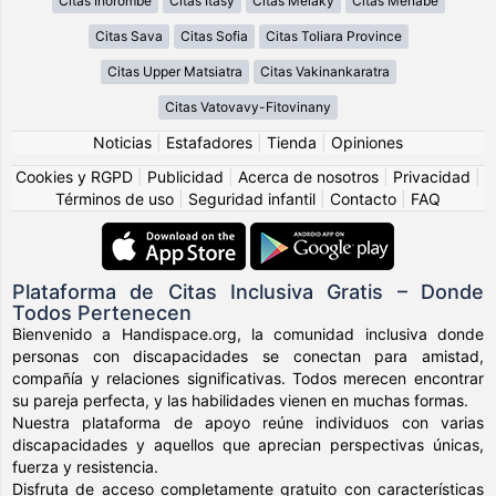
Citas Ihorombe
Citas Itasy
Citas Melaky
Citas Menabe
Citas Sava
Citas Sofia
Citas Toliara Province
Citas Upper Matsiatra
Citas Vakinankaratra
Citas Vatovavy-Fitovinany
Noticias
|
Estafadores
|
Tienda
|
Opiniones
Cookies y RGPD
|
Publicidad
|
Acerca de nosotros
|
Privacidad
|
Términos de uso
|
Seguridad infantil
|
Contacto
|
FAQ
Plataforma de Citas Inclusiva Gratis – Donde
Todos Pertenecen
Bienvenido a Handispace.org, la comunidad inclusiva donde
personas con discapacidades se conectan para amistad,
compañía y relaciones significativas. Todos merecen encontrar
su pareja perfecta, y las habilidades vienen en muchas formas.
Nuestra plataforma de apoyo reúne individuos con varias
discapacidades y aquellos que aprecian perspectivas únicas,
fuerza y resistencia.
Disfruta de acceso completamente gratuito con características