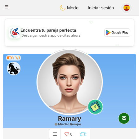
Handi Space
Toggle
Mode
Iniciar sesión
navigation
💖
Encuentra tu pareja perfecta
💖
¡Descarga nuestra app de citas ahora!
💕
💕
0.3/1
0
Ramary
Mucho tiempo
0