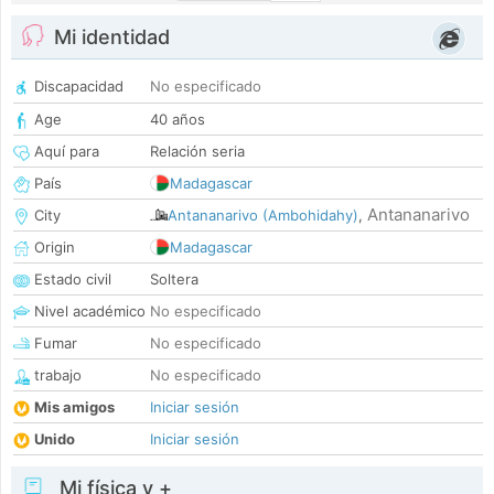
Mi identidad
Discapacidad
No especificado
Age
40 años
Aquí para
Relación seria
País
Madagascar
Antananarivo
City
Antananarivo (Ambohidahy)
,
Origin
Madagascar
Estado civil
Soltera
Nivel académico
No especificado
Fumar
No especificado
trabajo
No especificado
Mis amigos
Iniciar sesión
Unido
Iniciar sesión
Mi física y +