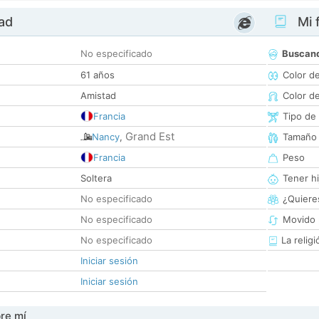
dad
Mi f
No especificado
Buscan
61 años
Color d
Amistad
Color d
Francia
Tipo de
Grand Est
Nancy
,
Tamaño
Francia
Peso
Soltera
Tener hi
No especificado
¿Quieres
No especificado
Movido 
No especificado
La religi
Iniciar sesión
Iniciar sesión
re mí