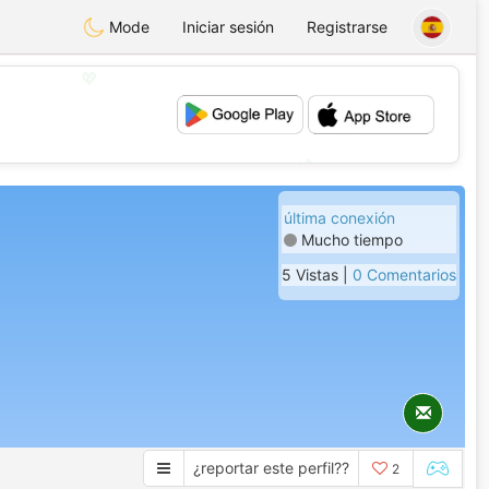
Mode
Iniciar sesión
Registrarse
💖
💕
última conexión
Mucho tiempo
5 Vistas |
0 Comentarios
¿reportar este perfil??
2