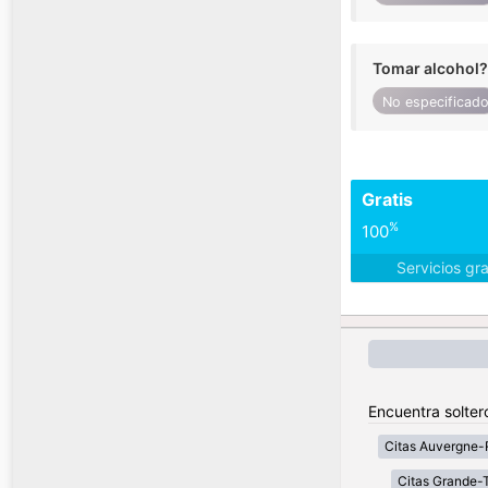
Tomar alcohol?
No especificad
Gratis
%
100
Servicios gr
Encuentra solter
Citas Auvergne-
Citas Grande-T