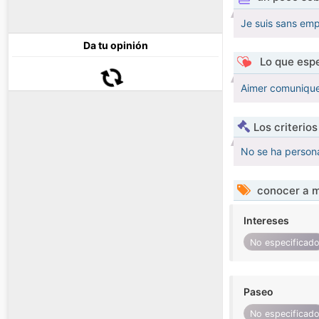
Je suis sans empl
Da tu opinión
Lo que espe
Aimer comuniquer
Los criterio
No se ha persona
conocer a m
Intereses
No especificad
Paseo
No especificad