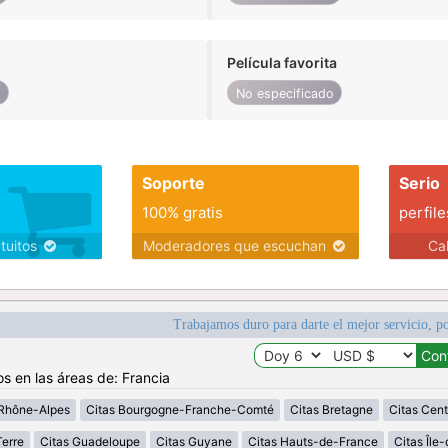
Película favorita
o
No especificado
Soporte
Serio
100% gratis
perfile
atuitos
Moderadores que escuchan
Ca
Trabajamos duro para darte el mejor servicio, po
os en las áreas de: Francia
Rhône-Alpes
Citas Bourgogne-Franche-Comté
Citas Bretagne
Citas Cent
erre
Citas Guadeloupe
Citas Guyane
Citas Hauts-de-France
Citas Île