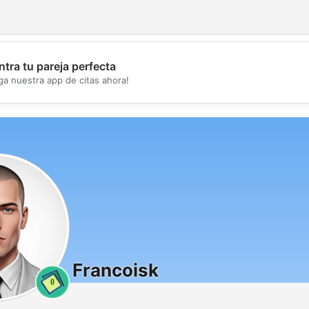
tra tu pareja perfecta
💖
ga nuestra app de citas ahora!
💕
Francoisk
0