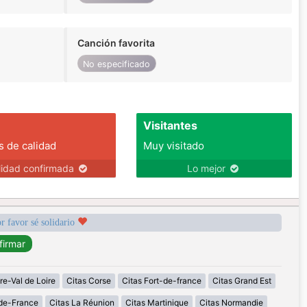
Canción favorita
No especificado
Visitantes
s de calidad
Muy visitado
lidad confirmada
Lo mejor
r favor sé solidario
re-Val de Loire
Citas Corse
Citas Fort-de-france
Citas Grand Est
-de-France
Citas La Réunion
Citas Martinique
Citas Normandie