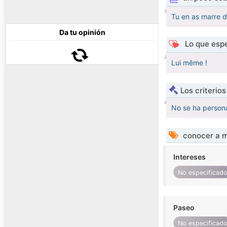
Tu en as marre 
Da tu opinión
Lo que espe
Lui même !
Los criterio
No se ha persona
conocer a m
Intereses
No especificad
Paseo
No especificad