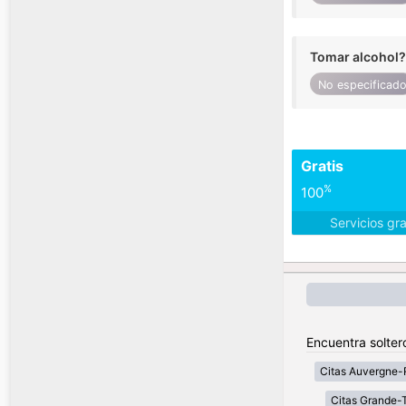
Tomar alcohol?
No especificad
Gratis
%
100
Servicios gr
Encuentra solter
Citas Auvergne-
Citas Grande-T