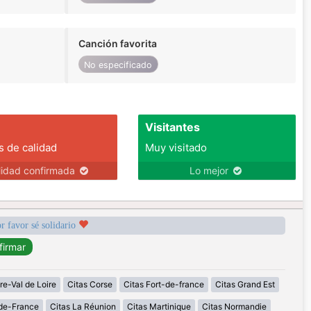
Canción favorita
No especificado
Visitantes
s de calidad
Muy visitado
lidad confirmada
Lo mejor
r favor sé solidario
re-Val de Loire
Citas Corse
Citas Fort-de-france
Citas Grand Est
-de-France
Citas La Réunion
Citas Martinique
Citas Normandie