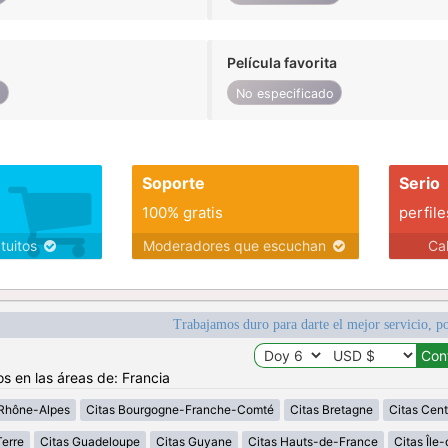
Película favorita
o
No especificado
Soporte
Serio
100% gratis
perfile
atuitos
Moderadores que escuchan
Ca
Trabajamos duro para darte el mejor servicio, po
os en las áreas de: Francia
Rhône-Alpes
Citas Bourgogne-Franche-Comté
Citas Bretagne
Citas Cent
erre
Citas Guadeloupe
Citas Guyane
Citas Hauts-de-France
Citas Île