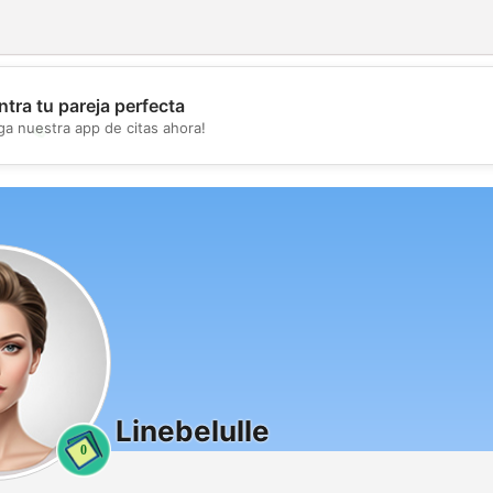
tra tu pareja perfecta
💖
ga nuestra app de citas ahora!
💕
Linebelulle
0