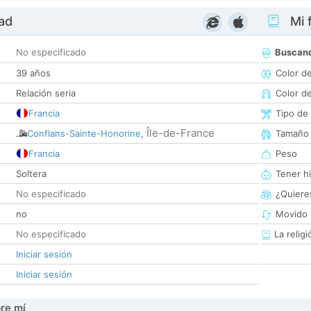
dad
Mi f
No especificado
Buscan
39 años
Color d
Relación seria
Color d
Francia
Tipo de
Île-de-France
Conflans-Sainte-Honorine
,
Tamaño
Francia
Peso
Soltera
Tener hi
No especificado
¿Quieres
no
Movido 
No especificado
La religi
Iniciar sesión
Iniciar sesión
re mí