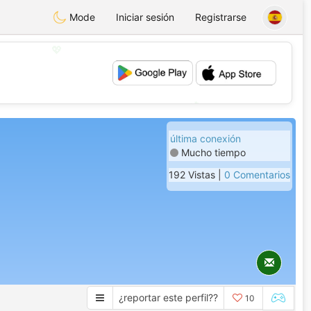
Mode
Iniciar sesión
Registrarse
💖
💕
última conexión
Mucho tiempo
192 Vistas |
0 Comentarios
¿reportar este perfil??
10