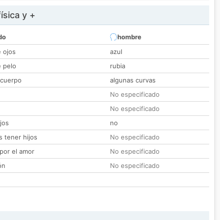
ísica y +
do
hombre
e ojos
azul
e pelo
rubia
 cuerpo
algunas curvas
No especificado
No especificado
jos
no
 tener hijos
No especificado
por el amor
No especificado
ón
No especificado