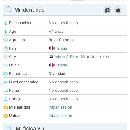
Mi identidad
Discapacidad
No especificado
Age
44 años
Aquí para
Relación seria
País
Francia
Grande-Terre
City
Pointe A Pitre
,
Origin
Francia
Estado civil
Divorciado
Nivel académico
No especificado
Fumar
No especificado
trabajo
No especificado
Mis amigos
Iniciar sesión
Unido
Iniciar sesión
Mi física y +