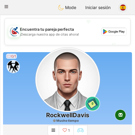
Handi Space
Toggle
Mode
Iniciar sesión
navigation
💖
Encuentra tu pareja perfecta
💖
¡Descarga nuestra app de citas ahora!
💕
💕
0/1
0
RockwellDavis
Mucho tiempo
1