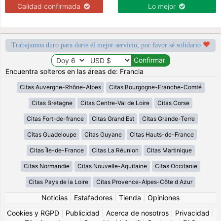
Calidad confirmada
Lo mejor
Trabajamos duro para darte el mejor servicio, por favor sé solidario
Encuentra solteros en las áreas de: Francia
Citas Auvergne-Rhône-Alpes
Citas Bourgogne-Franche-Comté
Citas Bretagne
Citas Centre-Val de Loire
Citas Corse
Citas Fort-de-france
Citas Grand Est
Citas Grande-Terre
Citas Guadeloupe
Citas Guyane
Citas Hauts-de-France
Citas Île-de-France
Citas La Réunion
Citas Martinique
Citas Normandie
Citas Nouvelle-Aquitaine
Citas Occitanie
Citas Pays de la Loire
Citas Provence-Alpes-Côte d Azur
Noticias
|
Estafadores
|
Tienda
|
Opiniones
Cookies y RGPD
|
Publicidad
|
Acerca de nosotros
|
Privacidad
|