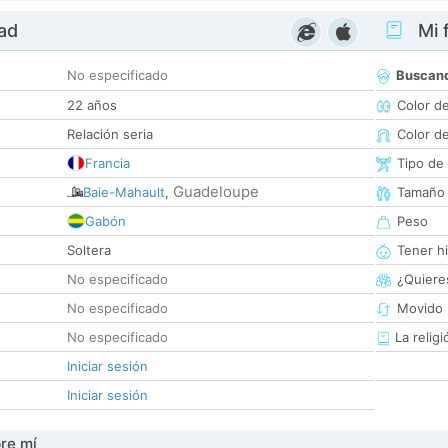
dad
Mi f
No especificado
Buscan
22 años
Color d
Relación seria
Color d
Francia
Tipo de
Guadeloupe
Baie-Mahault
,
Tamaño
Gabón
Peso
Soltera
Tener hi
No especificado
¿Quieres
No especificado
Movido 
No especificado
La religi
Iniciar sesión
Iniciar sesión
re mí