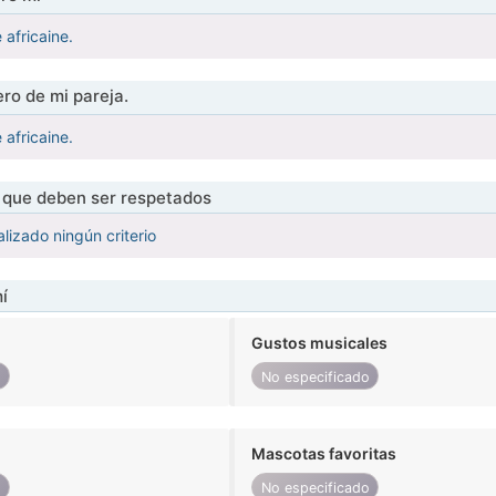
africaine.
ro de mi pareja.
africaine.
s que deben ser respetados
lizado ningún criterio
í
Gustos musicales
o
No especificado
Mascotas favoritas
o
No especificado