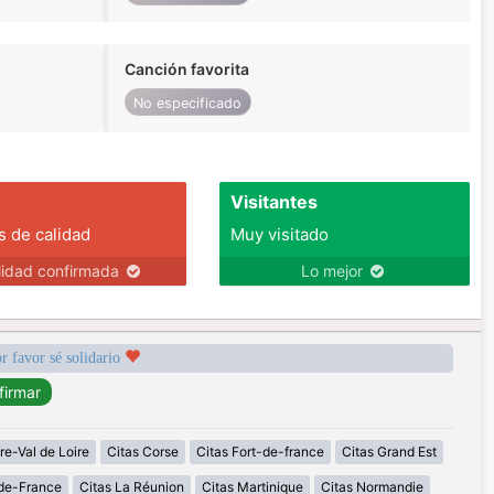
Canción favorita
No especificado
Visitantes
s de calidad
Muy visitado
lidad confirmada
Lo mejor
r favor sé solidario
re-Val de Loire
Citas Corse
Citas Fort-de-france
Citas Grand Est
-de-France
Citas La Réunion
Citas Martinique
Citas Normandie