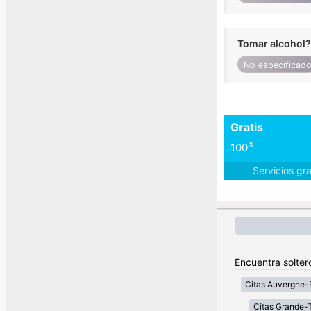
Tomar alcohol?
No especificad
Gratis
%
100
Servicios gr
Encuentra solter
Citas Auvergne-
Citas Grande-T