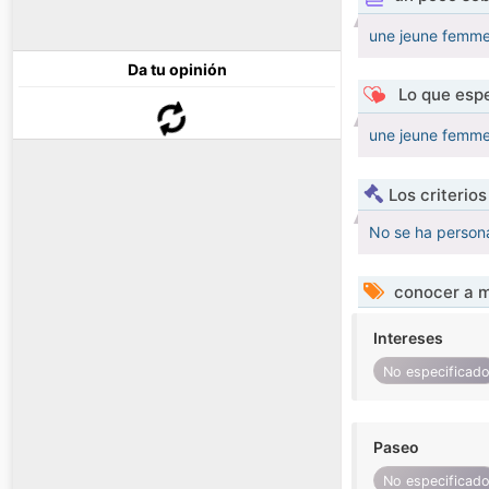
une jeune femme 
Da tu opinión
Lo que espe
une jeune femme 
Los criterio
No se ha persona
conocer a m
Intereses
No especificad
Paseo
No especificad