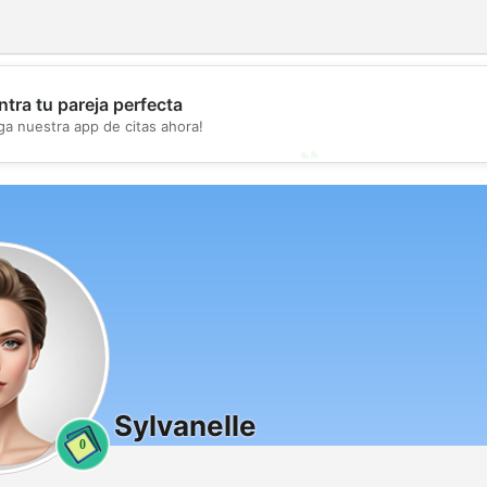
💖
tra tu pareja perfecta
ga nuestra app de citas ahora!
💕
Sylvanelle
0