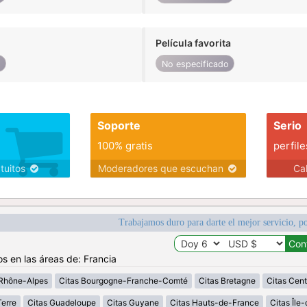
Película favorita
o
No especificado
Soporte
Serio
100% gratis
perfile
atuitos
Moderadores que escuchan
Ca
Trabajamos duro para darte el mejor servicio, po
os en las áreas de: Francia
Rhône-Alpes
Citas Bourgogne-Franche-Comté
Citas Bretagne
Citas Cent
erre
Citas Guadeloupe
Citas Guyane
Citas Hauts-de-France
Citas Île