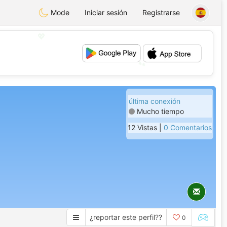
Mode
Iniciar sesión
Registrarse
💖
💕
última conexión
Mucho tiempo
12 Vistas |
0 Comentarios
¿reportar este perfil??
0