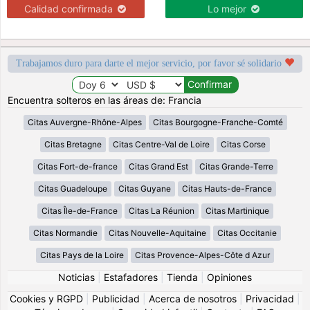
Calidad confirmada
Lo mejor
Trabajamos duro para darte el mejor servicio, por favor sé solidario
Encuentra solteros en las áreas de: Francia
Citas Auvergne-Rhône-Alpes
Citas Bourgogne-Franche-Comté
Citas Bretagne
Citas Centre-Val de Loire
Citas Corse
Citas Fort-de-france
Citas Grand Est
Citas Grande-Terre
Citas Guadeloupe
Citas Guyane
Citas Hauts-de-France
Citas Île-de-France
Citas La Réunion
Citas Martinique
Citas Normandie
Citas Nouvelle-Aquitaine
Citas Occitanie
Citas Pays de la Loire
Citas Provence-Alpes-Côte d Azur
Noticias
|
Estafadores
|
Tienda
|
Opiniones
Cookies y RGPD
|
Publicidad
|
Acerca de nosotros
|
Privacidad
|