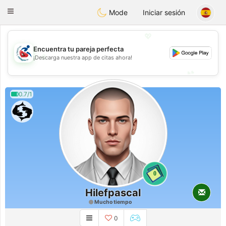
Handi Space
Toggle
Mode
Iniciar sesión
navigation
💖
Encuentra tu pareja perfecta
💖
¡Descarga nuestra app de citas ahora!
💕
💕
0.7/1
0
Hilefpascal
Mucho tiempo
0