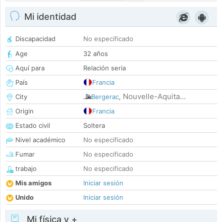
Mi identidad
Discapacidad
No especificado
Age
32 años
Aquí para
Relación seria
País
Francia
Nouvelle-Aquita...
City
Bergerac
,
Origin
Francia
Estado civil
Soltera
Nivel académico
No especificado
Fumar
No especificado
trabajo
No especificado
Mis amigos
Iniciar sesión
Unido
Iniciar sesión
Mi física y +