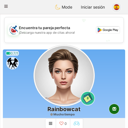
Handi Space
Toggle
Mode
Iniciar sesión
navigation
💖
Encuentra tu pareja perfecta
💖
¡Descarga nuestra app de citas ahora!
💕
💕
0.7/1
0
Rainbowcat
Mucho tiempo
0