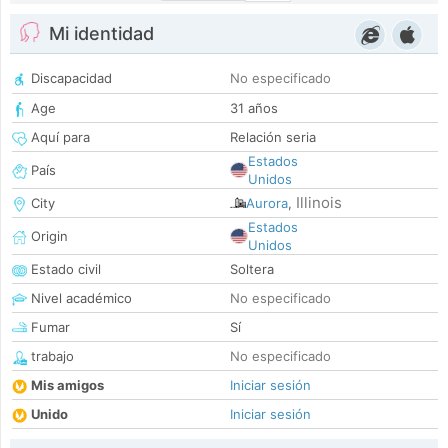
Mi identidad
Discapacidad
No especificado
Age
31 años
Aquí para
Relación seria
Estados
País
Unidos
Illinois
City
Aurora
,
Estados
Origin
Unidos
Estado civil
Soltera
Nivel académico
No especificado
Fumar
Sí
trabajo
No especificado
Mis amigos
Iniciar sesión
Unido
Iniciar sesión