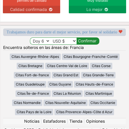
perfiles de calidad
Muy visitado
Calidad confirmada
Lo mejor
Trabajamos duro para darte el mejor servicio, por favor sé solidario
Encuentra solteros en las áreas de: Francia
Citas Auvergne-Rhône-Alpes
Citas Bourgogne-Franche-Comté
Citas Bretagne
Citas Centre-Val de Loire
Citas Corse
Citas Fort-de-france
Citas Grand Est
Citas Grande-Terre
Citas Guadeloupe
Citas Guyane
Citas Hauts-de-France
Citas Île-de-France
Citas La Réunion
Citas Martinique
Citas Normandie
Citas Nouvelle-Aquitaine
Citas Occitanie
Citas Pays de la Loire
Citas Provence-Alpes-Côte d Azur
Noticias
|
Estafadores
|
Tienda
|
Opiniones