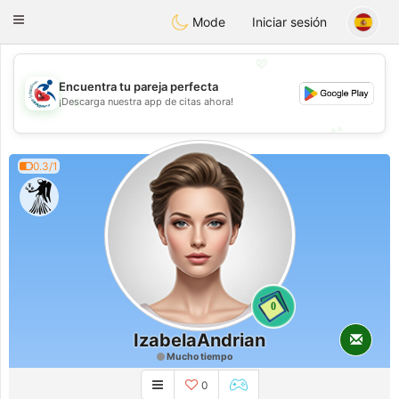
Handi Space
Toggle
Mode
Iniciar sesión
navigation
💖
Encuentra tu pareja perfecta
💖
¡Descarga nuestra app de citas ahora!
💕
💕
0.3/1
0
IzabelaAndrian
Mucho tiempo
0