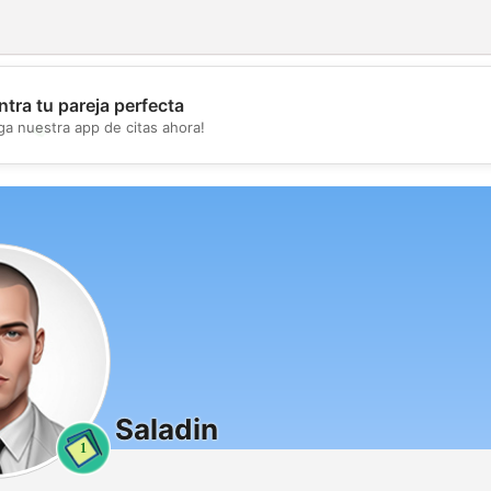
tra tu pareja perfecta
💖
ga nuestra app de citas ahora!
💕
Saladin
1