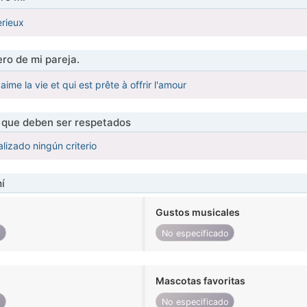
erieux
ro de mi pareja.
aime la vie et qui est prête à offrir l'amour
s que deben ser respetados
lizado ningún criterio
í
Gustos musicales
o
No especificado
Mascotas favoritas
o
No especificado