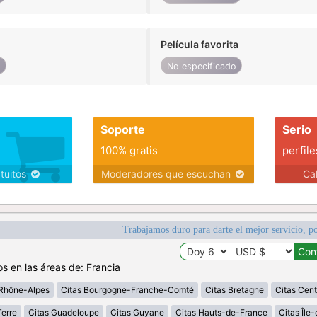
Película favorita
o
No especificado
Soporte
Serio
100% gratis
perfile
atuitos
Moderadores que escuchan
Ca
Trabajamos duro para darte el mejor servicio, po
os en las áreas de: Francia
Rhône-Alpes
Citas Bourgogne-Franche-Comté
Citas Bretagne
Citas Cent
erre
Citas Guadeloupe
Citas Guyane
Citas Hauts-de-France
Citas Île