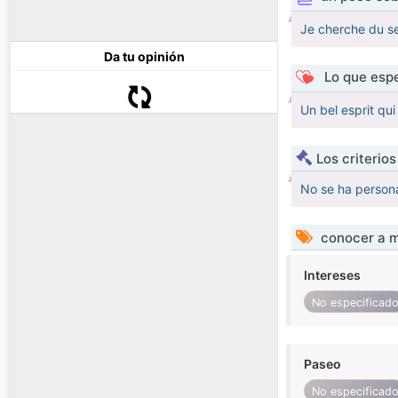
Je cherche du s
Da tu opinión
Lo que espe
Un bel esprit qui 
Los criterio
No se ha persona
conocer a m
Intereses
No especificad
Paseo
No especificad