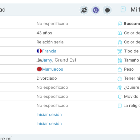
dad
Mi f
No especificado
Buscan
43 años
Color d
Relación seria
Color d
Francia
Tipo de
Grand Est
Jarny
,
Tamaño
Marruecos
Peso
Divorciado
Tener hi
No especificado
¿Quieres
No especificado
Movido 
No especificado
La religi
Iniciar sesión
Iniciar sesión
re mí