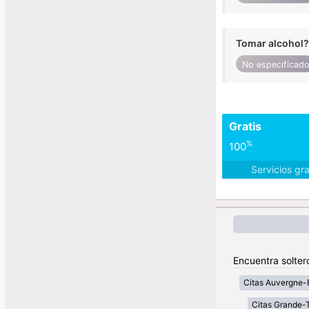
Tomar alcohol?
No especificad
Gratis
%
100
Servicios gr
Encuentra solter
Citas Auvergne-
Citas Grande-T