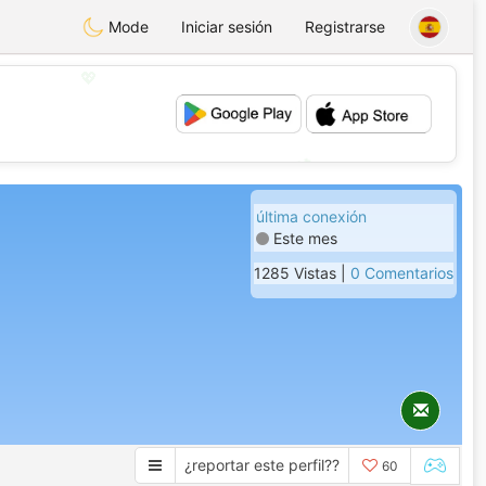
Mode
Iniciar sesión
Registrarse
💖
💕
última conexión
Este mes
1285 Vistas |
0 Comentarios
¿reportar este perfil??
60