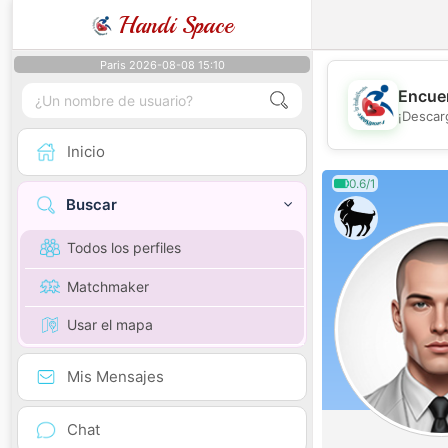
Handi Space
Paris 2026-08-08 15:10
Encuen
¡Descar
Inicio
0.6/1
Buscar
Todos los perfiles
Matchmaker
Usar el mapa
Mis Mensajes
Chat