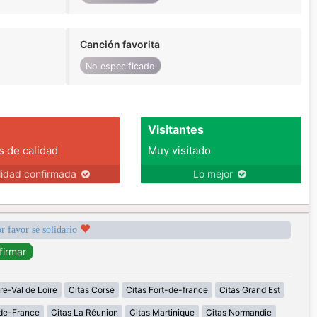
Canción favorita
No especificado
Visitantes
s de calidad
Muy visitado
lidad confirmada
Lo mejor
r favor sé solidario
re-Val de Loire
Citas Corse
Citas Fort-de-france
Citas Grand Est
-de-France
Citas La Réunion
Citas Martinique
Citas Normandie