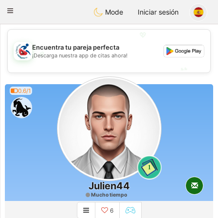
Handi Space
Toggle
Mode
Iniciar sesión
navigation
💖
Encuentra tu pareja perfecta
💖
¡Descarga nuestra app de citas ahora!
💕
💕
0.6/1
1
Julien44
Mucho tiempo
6