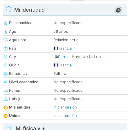
Mi identidad
Discapacidad
No especificado
Age
56 años
Aquí para
Relación seria
País
Francia
Pays de la Loir...
City
Pornic
,
Origin
Francia
Estado civil
Soltera
Nivel académico
No especificado
Fumar
No especificado
trabajo
No especificado
Mis amigos
Iniciar sesión
Unido
Iniciar sesión
Mi física y +