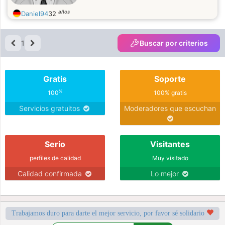
años
Daniel94
32
1
Buscar por criterios
Gratis
Soporte
%
100
100% gratis
Servicios gratuitos
Moderadores que escuchan
Serio
Visitantes
perfiles de calidad
Muy visitado
Calidad confirmada
Lo mejor
Trabajamos duro para darte el mejor servicio, por favor sé solidario