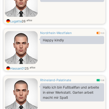
años
Lugatta
26
Nordrhein-Westfalen
0.3
Happy kindly
años
Hassan01
25
Rhineland-Palatinate
0.8
Hallo ich bin Fußballfan und arbeite
in einer Werkstatt. Garten arbeit
macht mir Spaß