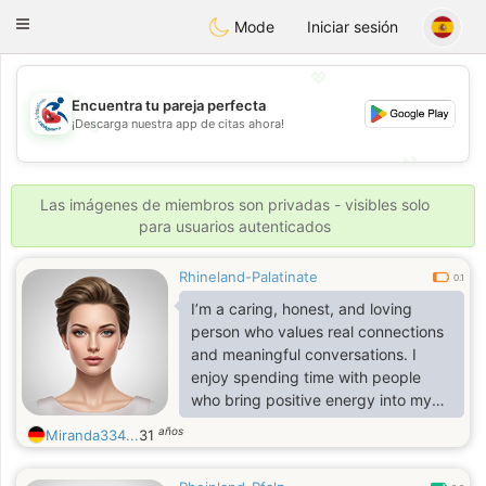
Handi Space
Toggle
Mode
Iniciar sesión
navigation
💖
Encuentra tu pareja perfecta
¡Descarga nuestra app de citas ahora!
💖
💕
💕
Las imágenes de miembros son privadas - visibles solo
para usuarios autenticados
Rhineland-Palatinate
0.1
I’m a caring, honest, and loving
person who values real connections
and meaningful conversations. I
enjoy spending time with people
who bring positive energy into my
life. I’m hardworking, supportive,
años
Miranda334...
31
and romantic at heart. I love
laughter, music, adventure, and