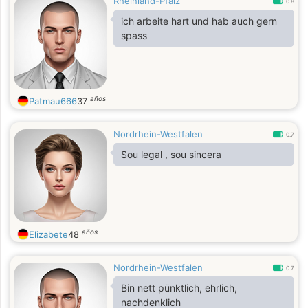
Rheinland-Pfalz
creating beautiful memories with the
0.8
right person. I believe trust, respect,
ich arbeite hart und hab auch gern
and communication are the
spass
foundation of every strong
relationship.
años
Patmau666
37
Nordrhein-Westfalen
0.7
Sou legal , sou sincera
años
Elizabete
48
Nordrhein-Westfalen
0.7
Bin nett pünktlich, ehrlich,
nachdenklich