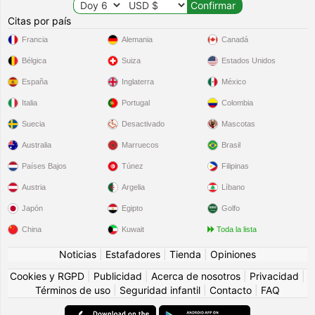
Citas por país
Francia
Alemania
Canadá
Bélgica
Suiza
Estados Unidos
España
Inglaterra
México
Italia
Portugal
Colombia
Suecia
Desactivado
Mascotas
Australia
Marruecos
Brasil
Países Bajos
Túnez
Filipinas
Austria
Argelia
Líbano
Japón
Egipto
Golfo
China
Kuwait
Toda la lista
Noticias
|
Estafadores
|
Tienda
|
Opiniones
Cookies y RGPD
|
Publicidad
|
Acerca de nosotros
|
Privacidad
|
Términos de uso
|
Seguridad infantil
|
Contacto
|
FAQ