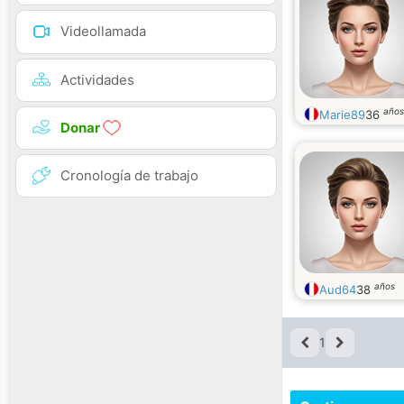
Videollamada
Actividades
años
Marie89
36
Donar
Cronología de trabajo
años
Aud64
38
1