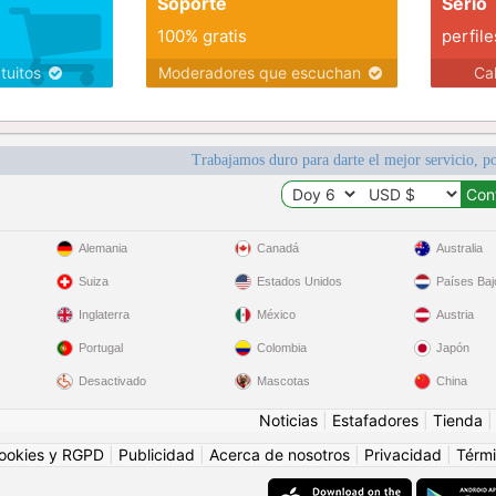
Soporte
Serio
100% gratis
perfile
atuitos
Moderadores que escuchan
Ca
Trabajamos duro para darte el mejor servicio, po
Alemania
Canadá
Australia
Suiza
Estados Unidos
Países Baj
Inglaterra
México
Austria
Portugal
Colombia
Japón
Desactivado
Mascotas
China
Noticias
|
Estafadores
|
Tienda
ookies y RGPD
|
Publicidad
|
Acerca de nosotros
|
Privacidad
|
Térmi