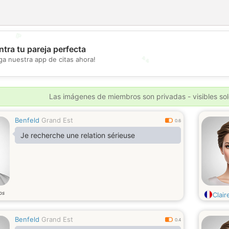
💖
tra tu pareja perfecta
💕
ga nuestra app de citas ahora!
Las imágenes de miembros son privadas - visibles sol
Benfeld
Grand Est
0.6
Je recherche une relation sérieuse
os
Clair
Benfeld
Grand Est
0.4