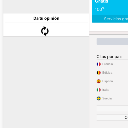
Gratis
%
100
Da tu opinión
Servicios gr
Citas por país
Francia
Bélgica
España
Italia
Suecia
C