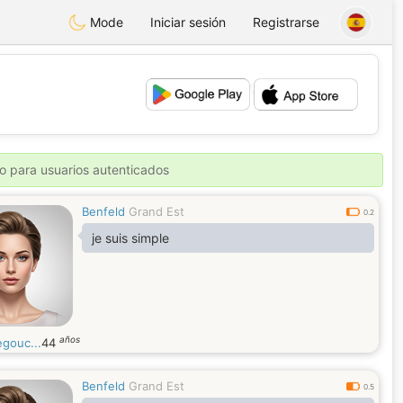
Mode
Iniciar sesión
Registrarse
💕
💖
o para usuarios autenticados
Benfeld
Grand Est
0.2
je suis simple
años
egouc...
44
Benfeld
Grand Est
0.5