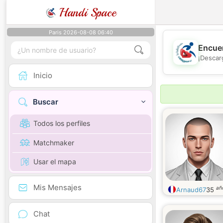
Handi Space
Paris 2026-08-08 06:40
Encuen
¡Descar
Inicio
Buscar
Todos los perfiles
Matchmaker
Usar el mapa
Mis Mensajes
añ
Arnaud67
35
Chat