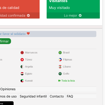
Visitantes
s de calidad
Muy visitado
lidad confirmada
Lo mejor
r favor sé solidario
Marruecos
Brasil
os
Túnez
Filipinas
Argelia
Líbano
Egipto
Golfo
Kuwait
Toda la lista
|
Opiniones
nos de uso
|
Seguridad infantil
|
Contacto
|
FAQ