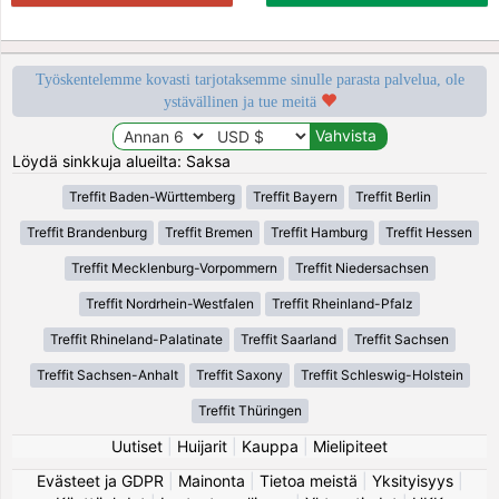
Työskentelemme kovasti tarjotaksemme sinulle parasta palvelua, ole
ystävällinen ja tue meitä
Löydä sinkkuja alueilta: Saksa
Treffit Baden-Württemberg
Treffit Bayern
Treffit Berlin
Treffit Brandenburg
Treffit Bremen
Treffit Hamburg
Treffit Hessen
Treffit Mecklenburg-Vorpommern
Treffit Niedersachsen
Treffit Nordrhein-Westfalen
Treffit Rheinland-Pfalz
Treffit Rhineland-Palatinate
Treffit Saarland
Treffit Sachsen
Treffit Sachsen-Anhalt
Treffit Saxony
Treffit Schleswig-Holstein
Treffit Thüringen
Uutiset
|
Huijarit
|
Kauppa
|
Mielipiteet
Evästeet ja GDPR
|
Mainonta
|
Tietoa meistä
|
Yksityisyys
|