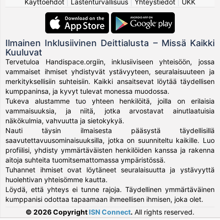
Käyttöehdot
|
Lastenturvallisuus
|
Yhteystiedot
|
UKK
Ilmainen Inklusiivinen Deittialusta – Missä Kaikki
Kuuluvat
Tervetuloa Handispace.orgiin, inklusiiviseen yhteisöön, jossa
vammaiset ihmiset yhdistyvät ystävyyteen, seuralaisuuteen ja
merkityksellisiin suhteisiin. Kaikki ansaitsevat löytää täydellisen
kumppaninsa, ja kyvyt tulevat monessa muodossa.
Tukeva alustamme tuo yhteen henkilöitä, joilla on erilaisia
vammaisuuksia, ja niitä, jotka arvostavat ainutlaatuisia
näkökulmia, vahvuutta ja sietokykyä.
Nauti täysin ilmaisesta pääsystä täydellisillä
saavutettavuusominaisuuksilla, jotka on suunniteltu kaikille. Luo
profiilisi, yhdisty ymmärtäväisten henkilöiden kanssa ja rakenna
aitoja suhteita tuomitsemattomassa ympäristössä.
Tuhannet ihmiset ovat löytäneet seuralaisuutta ja ystävyyttä
huolehtivan yhteisömme kautta.
Löydä, että yhteys ei tunne rajoja. Täydellinen ymmärtäväinen
kumppanisi odottaa tapaamaan ihmeellisen ihmisen, joka olet.
© 2026 Copyright
ISN Connect
.
All rights reserved.