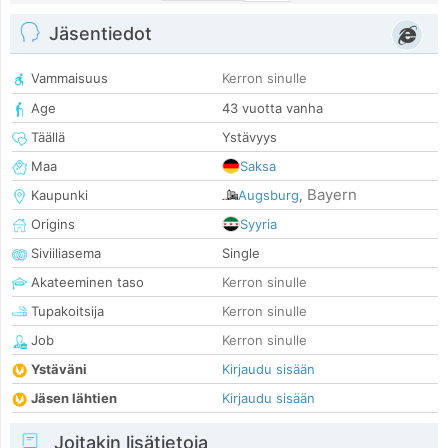
Jäsentiedot
Vammaisuus
Kerron sinulle
Age
43 vuotta vanha
Täällä
Ystävyys
Maa
Saksa
Bayern
Kaupunki
Augsburg
,
Origins
Syyria
Siviiliasema
Single
Akateeminen taso
Kerron sinulle
Tupakoitsija
Kerron sinulle
Job
Kerron sinulle
Ystäväni
Kirjaudu sisään
Jäsen lähtien
Kirjaudu sisään
Joitakin lisätietoja