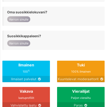
Oma suosikkielokuvani?
Kerron sinulle
Suosikkikappaleeni?
Kerron sinulle
Ilmainen
Tuki
%
100
100% ilmainen
Ilmaiset palvelut
Kuuntelevat moderaattorit
Vakava
Vierailijat
laatuprofiilit
Paljon vierailtu
Vahvistettu laatu
Paras