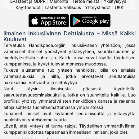
Evästeet ja GDPR
|
Mainonta
|
Tietoa meistä
|
Yksityisyys
|
Käyttöehdot
|
Lastenturvallisuus
|
Yhteystiedot
|
UKK
Ilmainen Inklusiivinen Deittialusta – Missä Kaikki
Kuuluvat
Tervetuloa Handispace.orgiin, inklusiiviseen yhteisöön, jossa
vammaiset ihmiset yhdistyvät ystävyyteen, seuralaisuuteen ja
merkityksellisiin suhteisiin. Kaikki ansaitsevat löytää täydellisen
kumppaninsa, ja kyvyt tulevat monessa muodossa.
Tukeva alustamme tuo yhteen henkilöitä, joilla on erilaisia
vammaisuuksia, ja niitä, jotka arvostavat ainutlaatuisia
näkökulmia, vahvuutta ja sietokykyä.
Nauti täysin ilmaisesta pääsystä täydellisillä
saavutettavuusominaisuuksilla, jotka on suunniteltu kaikille. Luo
profiilisi, yhdisty ymmärtäväisten henkilöiden kanssa ja rakenna
aitoja suhteita tuomitsemattomassa ympäristössä.
Tuhannet ihmiset ovat löytäneet seuralaisuutta ja ystävyyttä
huolehtivan yhteisömme kautta.
Löydä, että yhteys ei tunne rajoja. Täydellinen ymmärtäväinen
kumppanisi odottaa tapaamaan ihmeellisen ihmisen, joka olet.