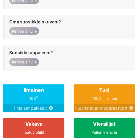
Kerron sinulle
Oma suosikkielokuvani?
Kerron sinulle
Suosikkikappaleeni?
Kerron sinulle
Ilmainen
Tuki
%
100
100% ilmainen
Ilmaiset palvelut
Kuuntelevat moderaattorit
Vakava
Vierailijat
laatuprofiilit
Paljon vierailtu