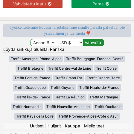
Vahvistettu laatu
Paras
Työskentelemme kovasti tarjotaksemme sinulle parasta palvelua, ole
ystävällinen ja tue meitä
Löydä sinkkuja alueilta: Ranska
Treffit Auvergne-Rhône-Alpes
Treffit Bourgogne-Franche-Comté
Treffit Bretagne
Treffit Centre-Val de Loire
Treffit Corse
Treffit Fort-de-france
Treffit Grand Est
Treffit Grande-Terre
Treffit Guadeloupe
Treffit Guyane
Treffit Hauts-de-France
Treffit Île-de-France
Treffit La Réunion
Treffit Martinique
Treffit Normandie
Treffit Nouvelle-Aquitaine
Treffit Occitanie
Treffit Pays de la Loire
Treffit Provence-Alpes-Côte d Azur
Uutiset
|
Huijarit
|
Kauppa
|
Mielipiteet