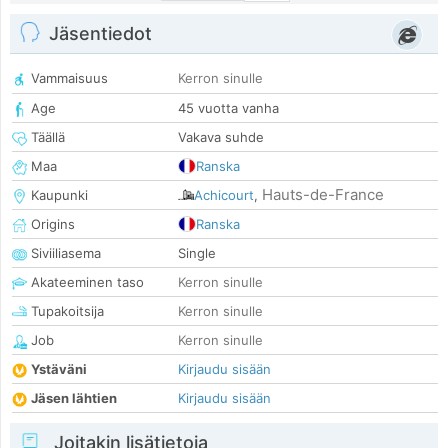
Jäsentiedot
Vammaisuus
Kerron sinulle
Age
45 vuotta vanha
Täällä
Vakava suhde
Maa
Ranska
Hauts-de-France
Kaupunki
Achicourt
,
Origins
Ranska
Siviiliasema
Single
Akateeminen taso
Kerron sinulle
Tupakoitsija
Kerron sinulle
Job
Kerron sinulle
Ystäväni
Kirjaudu sisään
Jäsen lähtien
Kirjaudu sisään
Joitakin lisätietoja