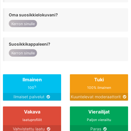
Oma suosikkielokuvani?
Kerron sinulle
Suosikkikappaleeni?
Kerron sinulle
Ilmainen
Tuki
%
100
100% ilmainen
Ilmaiset palvelut
Kuuntelevat moderaattorit
Vakava
Vierailijat
laatuprofiilit
Paljon vierailtu
Vahvistettu laatu
Paras