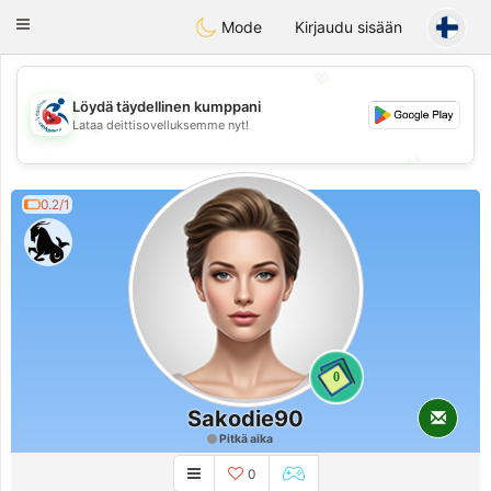
Handi Space
Toggle
Mode
Kirjaudu sisään
navigation
💖
Löydä täydellinen kumppani
💖
Lataa deittisovelluksemme nyt!
💕
💕
0.2/1
0
Sakodie90
Pitkä aika
0