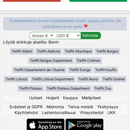
Työskentelemme kovasti tarjotaksemme sinulle parasta palvelua, ole
ystävällinen ja tue meitä
Löydä sinkkuja alueilta: Benin
Treffit Alibori
Treffit Atakora
Treffit Atlantique
Treffit Borgou
Treffit Borgou Department
Treffit Collines
Treffit Departement de l Oueme
Treffit Donga
Treffit Kouffo
Treffit Littoral
Treffit Littoral Department
Treffit Mono
Treffit Ouémé
Treffit Plateau
Treffit Plateau Department
Treffit Zou
Uutiset
|
Huijarit
|
Kauppa
|
Mielipiteet
Evästeet ja GDPR
|
Mainonta
|
Tietoa meistä
|
Yksityisyys
|
Käyttöehdot
|
Lastenturvallisuus
|
Yhteystiedot
|
UKK