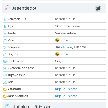
Jäsentiedot
Vammaisuus
Kerron sinulle
Age
56 vuotta vanha
Täällä
Vakava suhde
Maa
Benin
Littoral
Kaupunki
Cotonou
,
Origins
Benin
Siviiliasema
Single
Akateeminen taso
Kerron sinulle
Tupakoitsija
Kerron sinulle
Job
Kerron sinulle
Ystäväni
Kirjaudu sisään
Jäsen lähtien
Kirjaudu sisään
Joitakin lisätietoja