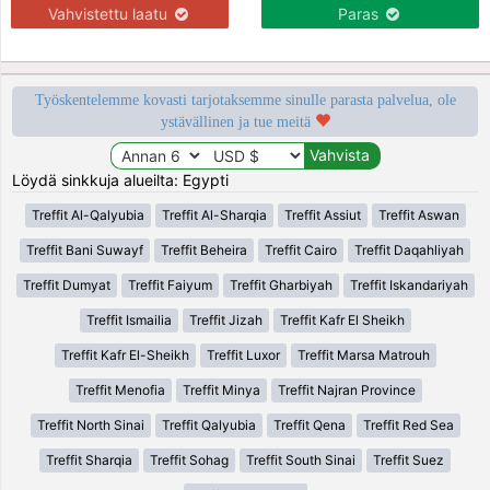
Vahvistettu laatu
Paras
Työskentelemme kovasti tarjotaksemme sinulle parasta palvelua, ole
ystävällinen ja tue meitä
Löydä sinkkuja alueilta: Egypti
Treffit Al-Qalyubia
Treffit Al-Sharqia
Treffit Assiut
Treffit Aswan
Treffit Bani Suwayf
Treffit Beheira
Treffit Cairo
Treffit Daqahliyah
Treffit Dumyat
Treffit Faiyum
Treffit Gharbiyah
Treffit Iskandariyah
Treffit Ismailia
Treffit Jizah
Treffit Kafr El Sheikh
Treffit Kafr El-Sheikh
Treffit Luxor
Treffit Marsa Matrouh
Treffit Menofia
Treffit Minya
Treffit Najran Province
Treffit North Sinai
Treffit Qalyubia
Treffit Qena
Treffit Red Sea
Treffit Sharqia
Treffit Sohag
Treffit South Sinai
Treffit Suez