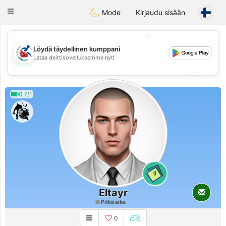
Handi Space
Toggle
Mode
Kirjaudu sisään
navigation
💖
Löydä täydellinen kumppani
💖
Lataa deittisovelluksemme nyt!
💕
💕
0.7/1
0
Eltayr
Pitkä aika
0