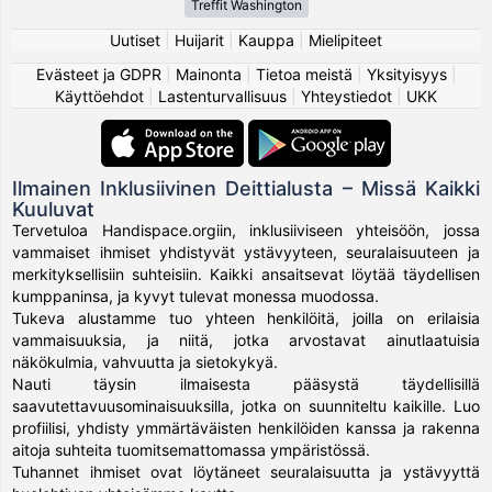
Treffit Washington
Uutiset
|
Huijarit
|
Kauppa
|
Mielipiteet
Evästeet ja GDPR
|
Mainonta
|
Tietoa meistä
|
Yksityisyys
|
Käyttöehdot
|
Lastenturvallisuus
|
Yhteystiedot
|
UKK
Ilmainen Inklusiivinen Deittialusta – Missä Kaikki
Kuuluvat
Tervetuloa Handispace.orgiin, inklusiiviseen yhteisöön, jossa
vammaiset ihmiset yhdistyvät ystävyyteen, seuralaisuuteen ja
merkityksellisiin suhteisiin. Kaikki ansaitsevat löytää täydellisen
kumppaninsa, ja kyvyt tulevat monessa muodossa.
Tukeva alustamme tuo yhteen henkilöitä, joilla on erilaisia
vammaisuuksia, ja niitä, jotka arvostavat ainutlaatuisia
näkökulmia, vahvuutta ja sietokykyä.
Nauti täysin ilmaisesta pääsystä täydellisillä
saavutettavuusominaisuuksilla, jotka on suunniteltu kaikille. Luo
profiilisi, yhdisty ymmärtäväisten henkilöiden kanssa ja rakenna
aitoja suhteita tuomitsemattomassa ympäristössä.
Tuhannet ihmiset ovat löytäneet seuralaisuutta ja ystävyyttä