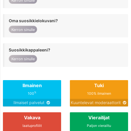
Kerron sinulle
Oma suosikkielokuvani?
Kerron sinulle
Suosikkikappaleeni?
Kerron sinulle
Ilmainen
Tuki
%
100
100% ilmainen
Ilmaiset palvelut
Kuuntelevat moderaattorit
Vakava
Vierailijat
laatuprofiilit
Paljon vierailtu