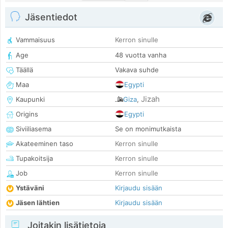
Jäsentiedot
Vammaisuus
Kerron sinulle
Age
48 vuotta vanha
Täällä
Vakava suhde
Maa
Egypti
Jizah
Kaupunki
Giza
,
Origins
Egypti
Siviiliasema
Se on monimutkaista
Akateeminen taso
Kerron sinulle
Tupakoitsija
Kerron sinulle
Job
Kerron sinulle
Ystäväni
Kirjaudu sisään
Jäsen lähtien
Kirjaudu sisään
Joitakin lisätietoja