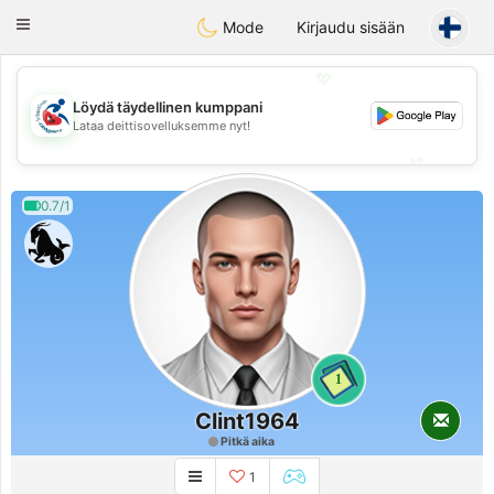
Handi Space
Toggle
Mode
Kirjaudu sisään
navigation
💖
Löydä täydellinen kumppani
💖
Lataa deittisovelluksemme nyt!
💕
💕
0.7/1
1
Clint1964
Pitkä aika
1