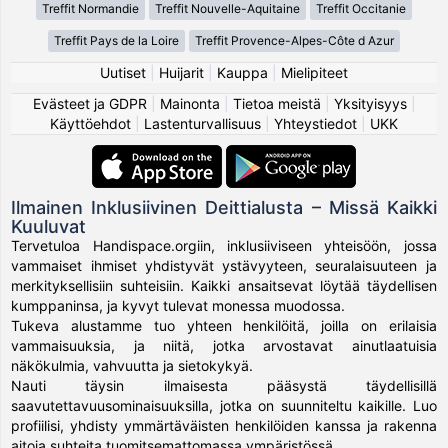
Treffit Normandie
Treffit Nouvelle-Aquitaine
Treffit Occitanie
Treffit Pays de la Loire
Treffit Provence-Alpes-Côte d Azur
Uutiset
|
Huijarit
|
Kauppa
|
Mielipiteet
Evästeet ja GDPR
|
Mainonta
|
Tietoa meistä
|
Yksityisyys
|
Käyttöehdot
|
Lastenturvallisuus
|
Yhteystiedot
|
UKK
Ilmainen Inklusiivinen Deittialusta – Missä Kaikki
Kuuluvat
Tervetuloa Handispace.orgiin, inklusiiviseen yhteisöön, jossa
vammaiset ihmiset yhdistyvät ystävyyteen, seuralaisuuteen ja
merkityksellisiin suhteisiin. Kaikki ansaitsevat löytää täydellisen
kumppaninsa, ja kyvyt tulevat monessa muodossa.
Tukeva alustamme tuo yhteen henkilöitä, joilla on erilaisia
vammaisuuksia, ja niitä, jotka arvostavat ainutlaatuisia
näkökulmia, vahvuutta ja sietokykyä.
Nauti täysin ilmaisesta pääsystä täydellisillä
saavutettavuusominaisuuksilla, jotka on suunniteltu kaikille. Luo
profiilisi, yhdisty ymmärtäväisten henkilöiden kanssa ja rakenna
aitoja suhteita tuomitsemattomassa ympäristössä.