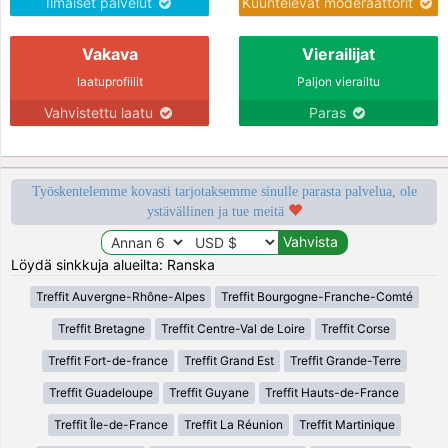
Ilmaiset palvelut
Kuuntelevat moderaattorit
Vakava
Vierailijat
laatuprofiilit
Paljon vierailtu
Vahvistettu laatu
Paras
Työskentelemme kovasti tarjotaksemme sinulle parasta palvelua, ole
ystävällinen ja tue meitä
Löydä sinkkuja alueilta: Ranska
Treffit Auvergne-Rhône-Alpes
Treffit Bourgogne-Franche-Comté
Treffit Bretagne
Treffit Centre-Val de Loire
Treffit Corse
Treffit Fort-de-france
Treffit Grand Est
Treffit Grande-Terre
Treffit Guadeloupe
Treffit Guyane
Treffit Hauts-de-France
Treffit Île-de-France
Treffit La Réunion
Treffit Martinique