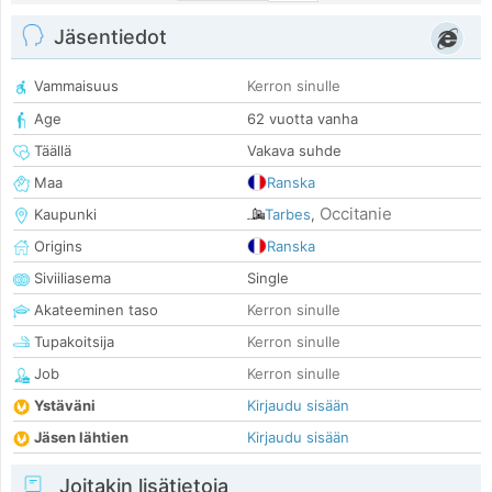
Jäsentiedot
Vammaisuus
Kerron sinulle
Age
62 vuotta vanha
Täällä
Vakava suhde
Maa
Ranska
Occitanie
Kaupunki
Tarbes
,
Origins
Ranska
Siviiliasema
Single
Akateeminen taso
Kerron sinulle
Tupakoitsija
Kerron sinulle
Job
Kerron sinulle
Ystäväni
Kirjaudu sisään
Jäsen lähtien
Kirjaudu sisään
Joitakin lisätietoja