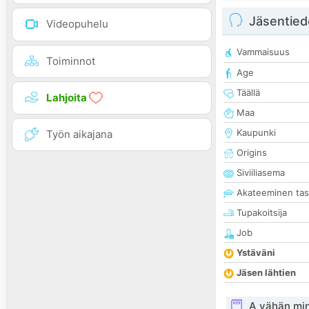
Jäsentied
Videopuhelu
Vammaisuus
Toiminnot
Age
Täällä
Lahjoita
Maa
Kaupunki
Työn aikajana
Origins
Siviiliasema
Akateeminen ta
Tupakoitsija
Job
Ystäväni
Jäsen lähtien
A vähän mi