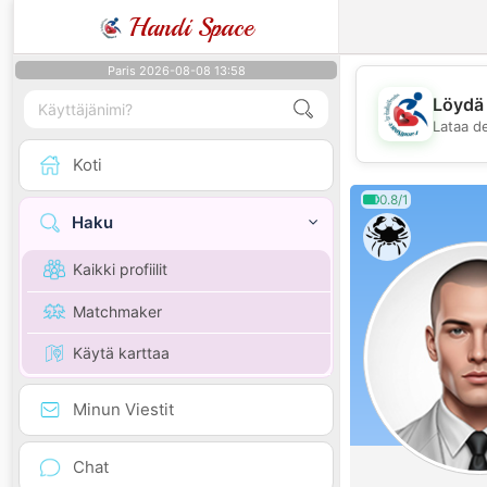
Handi Space
Paris 2026-08-08 13:58
Löydä 
Lataa d
Koti
0.8/1
Haku
Kaikki profiilit
Matchmaker
Käytä karttaa
Minun Viestit
Chat