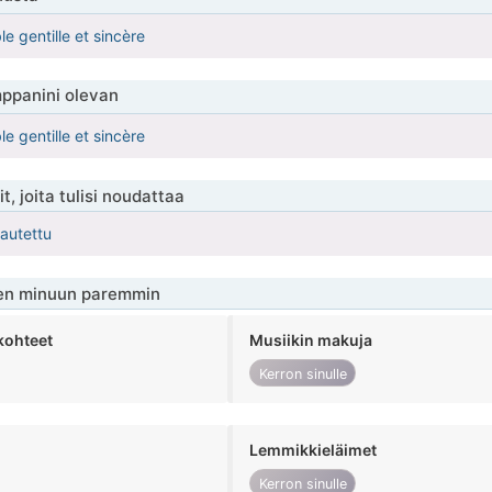
e gentille et sincère
ppanini olevan
e gentille et sincère
t, joita tulisi noudattaa
kautettu
en minuun paremmin
kohteet
Musiikin makuja
Kerron sinulle
Lemmikkieläimet
Kerron sinulle