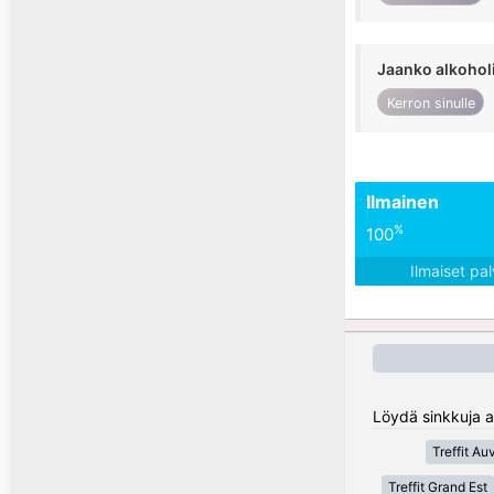
Jaanko alkohol
Kerron sinulle
Ilmainen
%
100
Ilmaiset pa
Löydä sinkkuja a
Treffit A
Treffit Grand Est