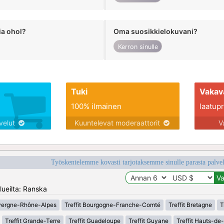
ia ohol?
Oma suosikkielokuvani?
Kerron sinulle
Tuki
Vakav
100% ilmainen
laatupro
lvelut
Kuuntelevat moderaattorit
V
Työskentelemme kovasti tarjotaksemme sinulle parasta palvelu
lueilta: Ranska
uvergne-Rhône-Alpes
Treffit Bourgogne-Franche-Comté
Treffit Bretagne
T
Treffit Grande-Terre
Treffit Guadeloupe
Treffit Guyane
Treffit Hauts-de