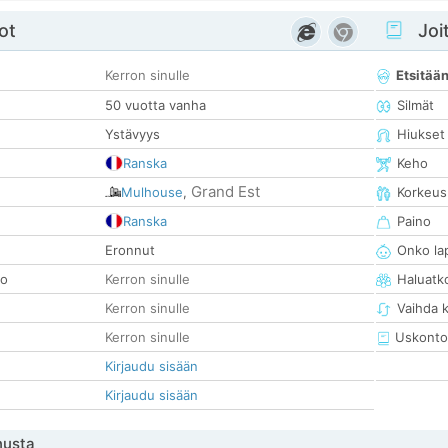
ot
Joit
Kerron sinulle
Etsitää
50 vuotta vanha
Silmät
Ystävyys
Hiukset
Ranska
Keho
Grand Est
Mulhouse
,
Korkeus
Ranska
Paino
Eronnut
Onko la
so
Kerron sinulle
Haluatk
Kerron sinulle
Vaihda 
Kerron sinulle
Uskonto
Kirjaudu sisään
Kirjaudu sisään
nusta