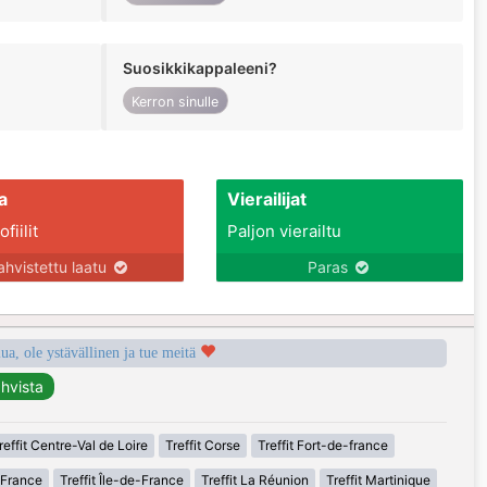
Suosikkikappaleeni?
Kerron sinulle
a
Vierailijat
fiilit
Paljon vierailtu
ahvistettu laatu
Paras
a, ole ystävällinen ja tue meitä
reffit Centre-Val de Loire
Treffit Corse
Treffit Fort-de-france
-France
Treffit Île-de-France
Treffit La Réunion
Treffit Martinique