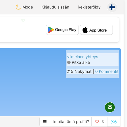
Mode
Kirjaudu sisään
Rekisteröidy
💖
💕
viimeinen yhteys
Pitkä aika
215 Näkymät |
0 Kommentit
ilmoita tämä profiili?
15