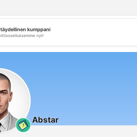
täydellinen kumppani
💖
eittisovelluksemme nyt!
💕
Abstar
3