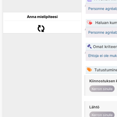
Personne agréabl
Anna mielipiteesi
Haluan kum
Personne agréabl
Omat kriteeri
Ehtoja ei ole mu
Tutustumin
Kiinnostuksen 
Kerron sinulle
Lähtö
Kerron sinulle