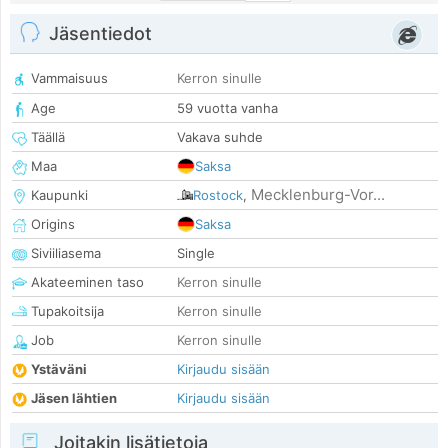
Jäsentiedot
Vammaisuus
Kerron sinulle
Age
59 vuotta vanha
Täällä
Vakava suhde
Maa
Saksa
Mecklenburg-Vor...
Kaupunki
Rostock
,
Origins
Saksa
Siviiliasema
Single
Akateeminen taso
Kerron sinulle
Tupakoitsija
Kerron sinulle
Job
Kerron sinulle
Ystäväni
Kirjaudu sisään
Jäsen lähtien
Kirjaudu sisään
Joitakin lisätietoja