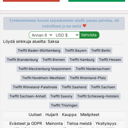
Työskentelemme kovasti tarjotaksemme sinulle parasta palvelua, ole
ystävällinen ja tue meitä
Löydä sinkkuja alueilta: Saksa
Treffit Baden-Württemberg
Treffit Bayern
Treffit Berlin
Treffit Brandenburg
Treffit Bremen
Treffit Hamburg
Treffit Hessen
Treffit Mecklenburg-Vorpommern
Treffit Niedersachsen
Treffit Nordrhein-Westfalen
Treffit Rheinland-Pfalz
Treffit Rhineland-Palatinate
Treffit Saarland
Treffit Sachsen
Treffit Sachsen-Anhalt
Treffit Saxony
Treffit Schleswig-Holstein
Treffit Thüringen
Uutiset
|
Huijarit
|
Kauppa
|
Mielipiteet
Evästeet ja GDPR
|
Mainonta
|
Tietoa meistä
|
Yksityisyys
|