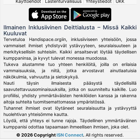
Käyttöehdot
|
Lastenturvallisuus
|
Yhteystiedot
|
UKK
Ilmainen Inklusiivinen Deittialusta – Missä Kaikki
Kuuluvat
Tervetuloa Handispace.orgiin, inklusiiviseen yhteisöön, jossa
vammaiset ihmiset yhdistyvät ystävyyteen, seuralaisuuteen ja
merkityksellisiin suhteisiin. Kaikki ansaitsevat löytää täydellisen
kumppaninsa, ja kyvyt tulevat monessa muodossa.
Tukeva alustamme tuo yhteen henkilöitä, joilla on erilaisia
vammaisuuksia, ja niitä, jotka arvostavat ainutlaatuisia
näkökulmia, vahvuutta ja sietokykyä.
Nauti täysin ilmaisesta pääsystä täydellisillä
saavutettavuusominaisuuksilla, jotka on suunniteltu kaikille. Luo
profiilisi, yhdisty ymmärtäväisten henkilöiden kanssa ja rakenna
aitoja suhteita tuomitsemattomassa ympäristössä.
Tuhannet ihmiset ovat löytäneet seuralaisuutta ja ystävyyttä
huolehtivan yhteisömme kautta.
Löydä, että yhteys ei tunne rajoja. Täydellinen ymmärtäväinen
kumppanisi odottaa tapaamaan ihmeellisen ihmisen, joka olet.
© 2026 Copyright
ISN Connect
.
All rights reserved.