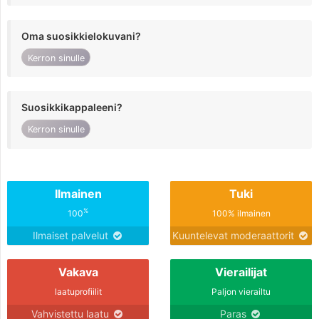
Oma suosikkielokuvani?
Kerron sinulle
Suosikkikappaleeni?
Kerron sinulle
Ilmainen
Tuki
%
100
100% ilmainen
Ilmaiset palvelut
Kuuntelevat moderaattorit
Vakava
Vierailijat
laatuprofiilit
Paljon vierailtu
Vahvistettu laatu
Paras