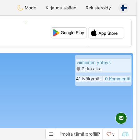
Mode
Kirjaudu sisään
Rekisteröidy
💖
💕
viimeinen yhteys
Pitkä aika
41 Näkymät |
0 Kommentit
ilmoita tämä profiili?
5