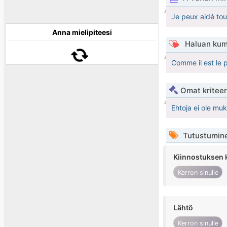
Je peux aidé tou
Anna mielipiteesi
Haluan kum
Comme il est le 
Omat kriteeri
Ehtoja ei ole mu
Tutustumin
Kiinnostuksen 
Kerron sinulle
Lähtö
Kerron sinulle