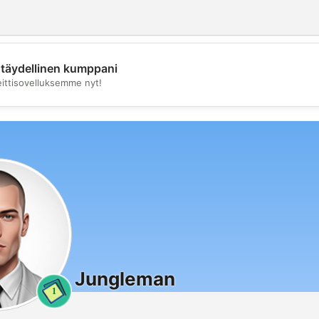
täydellinen kumppani
💖
eittisovelluksemme nyt!
💕
Jungleman
1