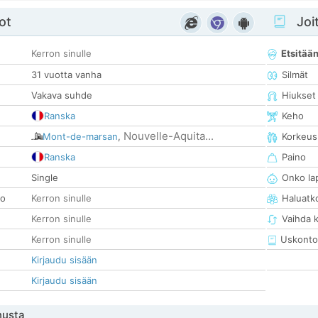
ot
Joit
Kerron sinulle
Etsitää
31 vuotta vanha
Silmät
Vakava suhde
Hiukset
Ranska
Keho
Nouvelle-Aquita...
Mont-de-marsan
,
Korkeus
Ranska
Paino
Single
Onko la
so
Kerron sinulle
Haluatk
Kerron sinulle
Vaihda 
Kerron sinulle
Uskonto
Kirjaudu sisään
Kirjaudu sisään
nusta