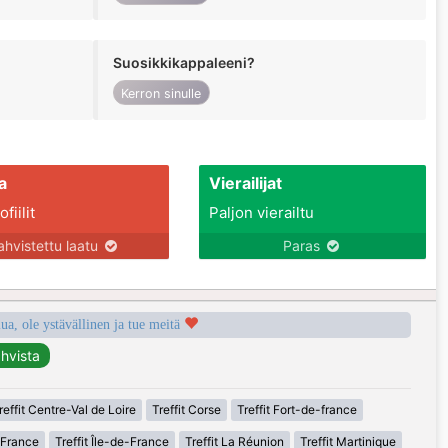
Suosikkikappaleeni?
Kerron sinulle
a
Vierailijat
fiilit
Paljon vierailtu
ahvistettu laatu
Paras
a, ole ystävällinen ja tue meitä
reffit Centre-Val de Loire
Treffit Corse
Treffit Fort-de-france
-France
Treffit Île-de-France
Treffit La Réunion
Treffit Martinique