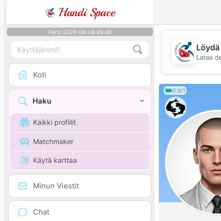
Handi Space
Paris 2026-08-08 09:40
Löydä 
Lataa d
Koti
0.9/1
Haku
Kaikki profiilit
Matchmaker
Käytä karttaa
Minun Viestit
Chat