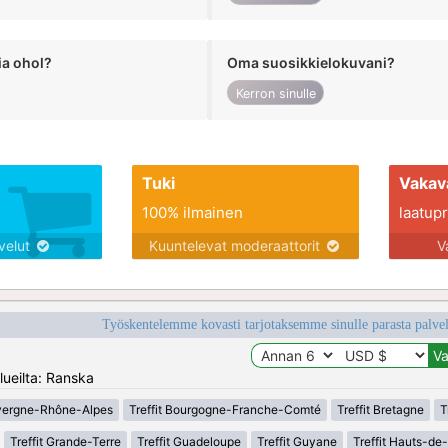
ia ohol?
Oma suosikkielokuvani?
Kerron sinulle
Tuki
Vakav
100% ilmainen
laatupro
lvelut
Kuuntelevat moderaattorit
V
Työskentelemme kovasti tarjotaksemme sinulle parasta palvelu
lueilta: Ranska
uvergne-Rhône-Alpes
Treffit Bourgogne-Franche-Comté
Treffit Bretagne
T
Treffit Grande-Terre
Treffit Guadeloupe
Treffit Guyane
Treffit Hauts-de