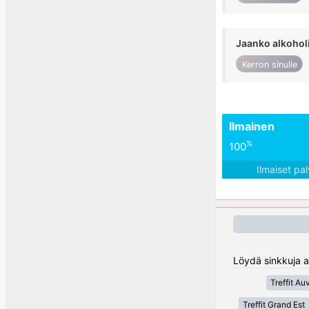
Jaanko alkohol
Kerron sinulle
Ilmainen
%
100
Ilmaiset pa
Löydä sinkkuja a
Treffit A
Treffit Grand Est