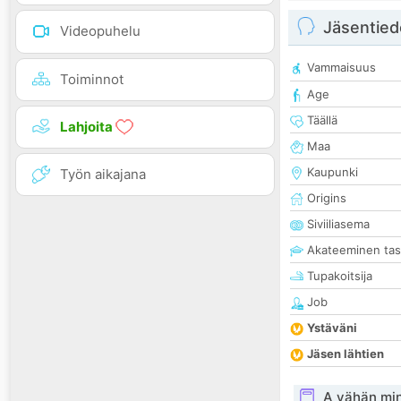
Jäsentied
Videopuhelu
Vammaisuus
Toiminnot
Age
Täällä
Lahjoita
Maa
Kaupunki
Työn aikajana
Origins
Siviiliasema
Akateeminen ta
Tupakoitsija
Job
Ystäväni
Jäsen lähtien
A vähän mi