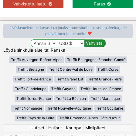
Vahvistettu laatu
Paras
Työskentelemme kovasti tarjotaksemme sinulle parasta palvelua, ole
ystävällinen ja tue meitä
Löydä sinkkuja alueilta: Ranska
Treffit Auvergne-Rhône-Alpes
Treffit Bourgogne-Franche-Comté
Treffit Bretagne
Treffit Centre-Val de Loire
Treffit Corse
Treffit Fort-de-france
Treffit Grand Est
Treffit Grande-Terre
Treffit Guadeloupe
Treffit Guyane
Treffit Hauts-de-France
Treffit Île-de-France
Treffit La Réunion
Treffit Martinique
Treffit Normandie
Treffit Nouvelle-Aquitaine
Treffit Occitanie
Treffit Pays de la Loire
Treffit Provence-Alpes-Côte d Azur
Uutiset
|
Huijarit
|
Kauppa
|
Mielipiteet