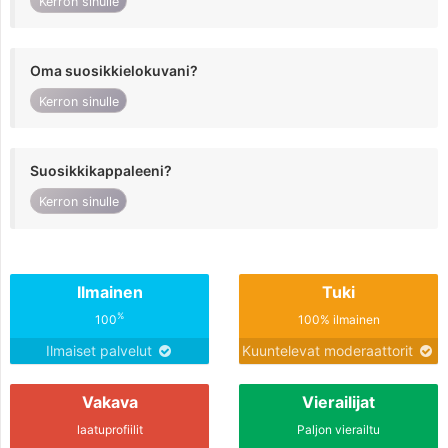
Kerron sinulle
Oma suosikkielokuvani?
Kerron sinulle
Suosikkikappaleeni?
Kerron sinulle
Ilmainen
Tuki
%
100
100% ilmainen
Ilmaiset palvelut
Kuuntelevat moderaattorit
Vakava
Vierailijat
laatuprofiilit
Paljon vierailtu