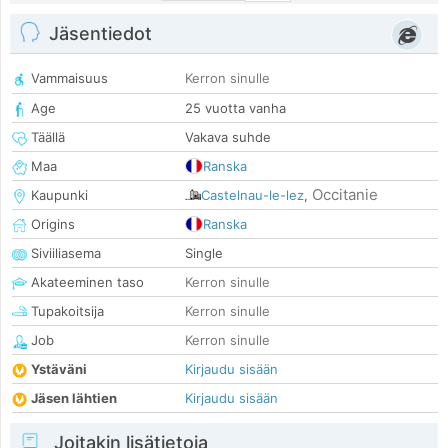
Jäsentiedot
Vammaisuus
Kerron sinulle
Age
25 vuotta vanha
Täällä
Vakava suhde
Maa
Ranska
Occitanie
Kaupunki
Castelnau-le-lez
,
Origins
Ranska
Siviiliasema
Single
Akateeminen taso
Kerron sinulle
Tupakoitsija
Kerron sinulle
Job
Kerron sinulle
Ystäväni
Kirjaudu sisään
Jäsen lähtien
Kirjaudu sisään
Joitakin lisätietoja