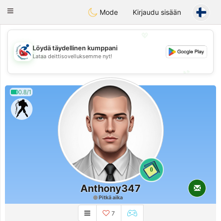
Handi Space
Toggle
Mode
Kirjaudu sisään
navigation
💖
Löydä täydellinen kumppani
💖
Lataa deittisovelluksemme nyt!
💕
💕
0.8/1
0
Anthony347
Pitkä aika
7