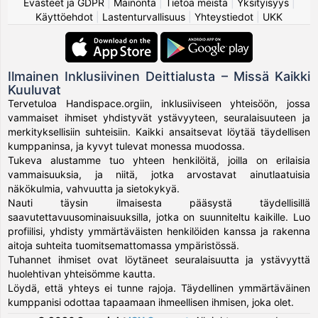
Evästeet ja GDPR
|
Mainonta
|
Tietoa meistä
|
Yksityisyys
|
Käyttöehdot
|
Lastenturvallisuus
|
Yhteystiedot
|
UKK
Ilmainen Inklusiivinen Deittialusta – Missä Kaikki
Kuuluvat
Tervetuloa Handispace.orgiin, inklusiiviseen yhteisöön, jossa
vammaiset ihmiset yhdistyvät ystävyyteen, seuralaisuuteen ja
merkityksellisiin suhteisiin. Kaikki ansaitsevat löytää täydellisen
kumppaninsa, ja kyvyt tulevat monessa muodossa.
Tukeva alustamme tuo yhteen henkilöitä, joilla on erilaisia
vammaisuuksia, ja niitä, jotka arvostavat ainutlaatuisia
näkökulmia, vahvuutta ja sietokykyä.
Nauti täysin ilmaisesta pääsystä täydellisillä
saavutettavuusominaisuuksilla, jotka on suunniteltu kaikille. Luo
profiilisi, yhdisty ymmärtäväisten henkilöiden kanssa ja rakenna
aitoja suhteita tuomitsemattomassa ympäristössä.
Tuhannet ihmiset ovat löytäneet seuralaisuutta ja ystävyyttä
huolehtivan yhteisömme kautta.
Löydä, että yhteys ei tunne rajoja. Täydellinen ymmärtäväinen
kumppanisi odottaa tapaamaan ihmeellisen ihmisen, joka olet.