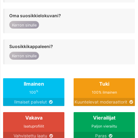
Oma suosikkielokuvani?
Kerron sinulle
Suosikkikappaleeni?
Kerron sinulle
Ilmainen
Tuki
%
100
100% ilmainen
Ilmaiset palvelut
Kuuntelevat moderaattorit
Vakava
Vierailijat
laatuprofiilit
Paljon vierailtu
Vahvistettu laatu
Paras