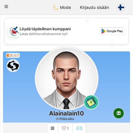
Handi Space
Toggle
Mode
Kirjaudu sisään
navigation
💖
Löydä täydellinen kumppani
💖
Lataa deittisovelluksemme nyt!
💕
💕
0.4/1
0
Alainalain10
Pitkä aika
1