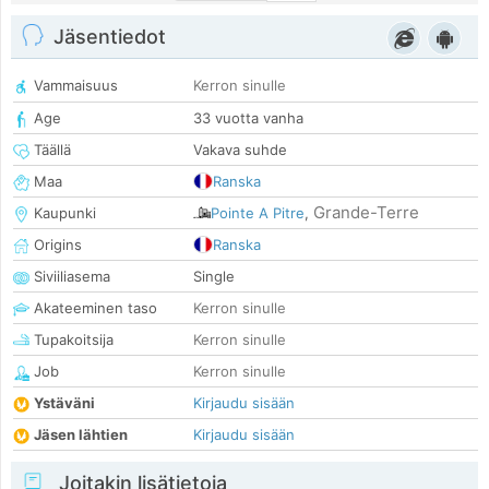
Jäsentiedot
Vammaisuus
Kerron sinulle
Age
33 vuotta vanha
Täällä
Vakava suhde
Maa
Ranska
Grande-Terre
Kaupunki
Pointe A Pitre
,
Origins
Ranska
Siviiliasema
Single
Akateeminen taso
Kerron sinulle
Tupakoitsija
Kerron sinulle
Job
Kerron sinulle
Ystäväni
Kirjaudu sisään
Jäsen lähtien
Kirjaudu sisään
Joitakin lisätietoja