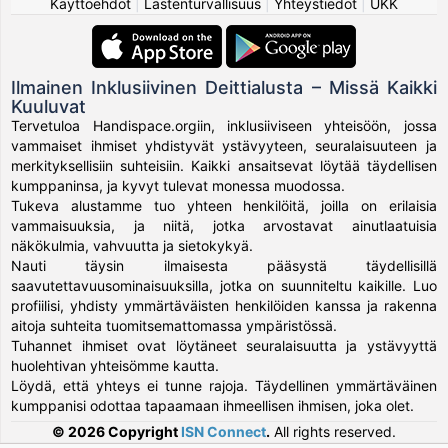
Käyttöehdot
|
Lastenturvallisuus
|
Yhteystiedot
|
UKK
Ilmainen Inklusiivinen Deittialusta – Missä Kaikki
Kuuluvat
Tervetuloa Handispace.orgiin, inklusiiviseen yhteisöön, jossa
vammaiset ihmiset yhdistyvät ystävyyteen, seuralaisuuteen ja
merkityksellisiin suhteisiin. Kaikki ansaitsevat löytää täydellisen
kumppaninsa, ja kyvyt tulevat monessa muodossa.
Tukeva alustamme tuo yhteen henkilöitä, joilla on erilaisia
vammaisuuksia, ja niitä, jotka arvostavat ainutlaatuisia
näkökulmia, vahvuutta ja sietokykyä.
Nauti täysin ilmaisesta pääsystä täydellisillä
saavutettavuusominaisuuksilla, jotka on suunniteltu kaikille. Luo
profiilisi, yhdisty ymmärtäväisten henkilöiden kanssa ja rakenna
aitoja suhteita tuomitsemattomassa ympäristössä.
Tuhannet ihmiset ovat löytäneet seuralaisuutta ja ystävyyttä
huolehtivan yhteisömme kautta.
Löydä, että yhteys ei tunne rajoja. Täydellinen ymmärtäväinen
kumppanisi odottaa tapaamaan ihmeellisen ihmisen, joka olet.
© 2026 Copyright
ISN Connect
.
All rights reserved.