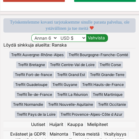
Työskentelemme kovasti tarjotaksemme sinulle parasta palvelua, ole
ystävällinen ja tue meitä
Löydä sinkkuja alueilta: Ranska
Treffit Auvergne-Rhône-Alpes
Treffit Bourgogne-Franche-Comté
Treffit Bretagne
Treffit Centre-Val de Loire
Treffit Corse
Treffit Fort-de-france
Treffit Grand Est
Treffit Grande-Terre
Treffit Guadeloupe
Treffit Guyane
Treffit Hauts-de-France
Treffit Île-de-France
Treffit La Réunion
Treffit Martinique
Treffit Normandie
Treffit Nouvelle-Aquitaine
Treffit Occitanie
Treffit Pays de la Loire
Treffit Provence-Alpes-Côte d Azur
Uutiset
|
Huijarit
|
Kauppa
|
Mielipiteet
Evästeet ja GDPR
|
Mainonta
|
Tietoa meistä
|
Yksityisyys
|