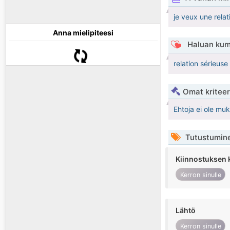
je veux une relat
Anna mielipiteesi
Haluan kum
relation sérieus
Omat kriteeri
Ehtoja ei ole mu
Tutustumin
Kiinnostuksen 
Kerron sinulle
Lähtö
Kerron sinulle