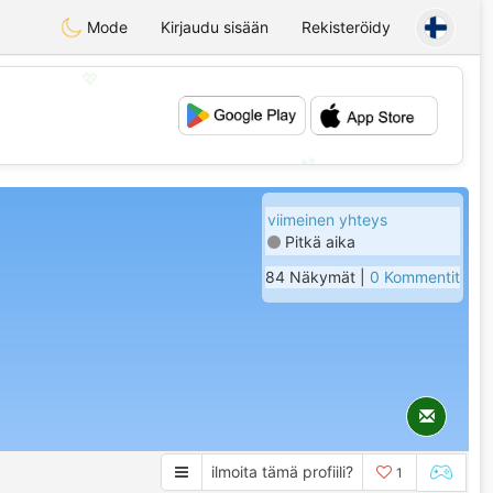
Mode
Kirjaudu sisään
Rekisteröidy
💖
💕
viimeinen yhteys
Pitkä aika
84 Näkymät |
0 Kommentit
ilmoita tämä profiili?
1