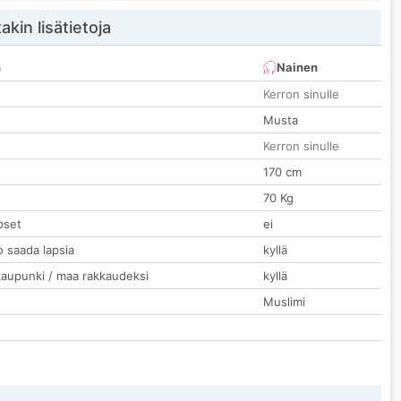
akin lisätietoja
n
Nainen
Kerron sinulle
Musta
Kerron sinulle
170 cm
70 Kg
pset
ei
o saada lapsia
kyllä
kaupunki / maa rakkaudeksi
kyllä
Muslimi