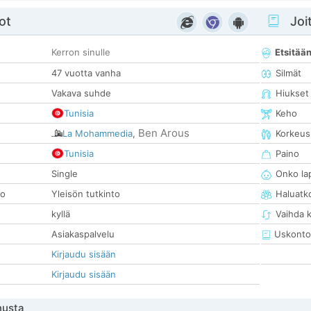
ot
Joit
Kerron sinulle
Etsitää
47 vuotta vanha
Silmät
Vakava suhde
Hiukset
Tunisia
Keho
Ben Arous
La Mohammedia
,
Korkeus
Tunisia
Paino
Single
Onko la
so
Yleisön tutkinto
Haluatk
kyllä
Vaihda 
Asiakaspalvelu
Uskonto
Kirjaudu sisään
Kirjaudu sisään
nusta