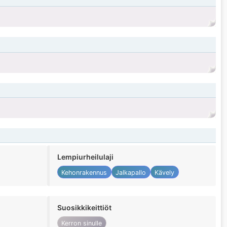
Lempiurheilulaji
Kehonrakennus
Jalkapallo
Kävely
Suosikkikeittiöt
Kerron sinulle