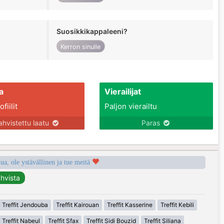
Suosikkikappaleeni?
Kerron sinulle
a
Vierailijat
fiilit
Paljon vierailtu
ahvistettu laatu
Paras
a, ole ystävällinen ja tue meitä
Treffit Jendouba
Treffit Kairouan
Treffit Kasserine
Treffit Kebili
Treffit Nabeul
Treffit Sfax
Treffit Sidi Bouzid
Treffit Siliana