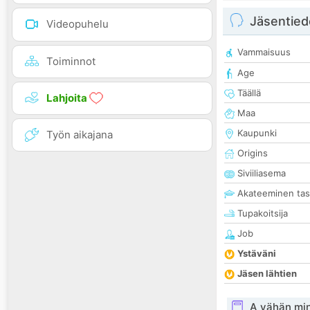
Jäsentied
Videopuhelu
Vammaisuus
Toiminnot
Age
Täällä
Lahjoita
Maa
Kaupunki
Työn aikajana
Origins
Siviiliasema
Akateeminen ta
Tupakoitsija
Job
Ystäväni
Jäsen lähtien
A vähän mi