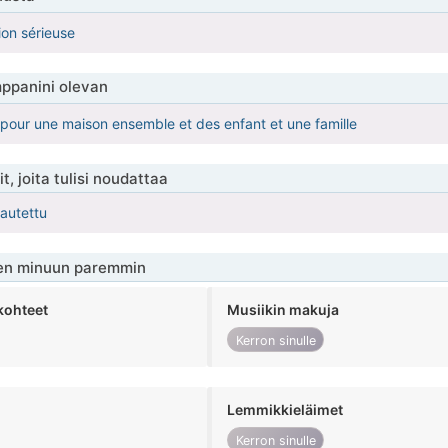
ion sérieuse
ppanini olevan
e pour une maison ensemble et des enfant et une famille
t, joita tulisi noudattaa
kautettu
en minuun paremmin
kohteet
Musiikin makuja
Kerron sinulle
Lemmikkieläimet
Kerron sinulle