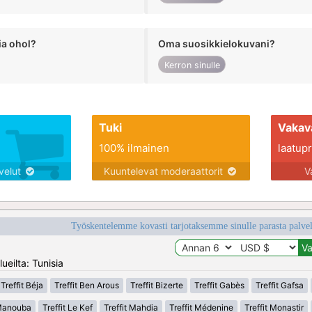
ia ohol?
Oma suosikkielokuvani?
Kerron sinulle
Tuki
Vakav
100% ilmainen
laatupro
lvelut
Kuuntelevat moderaattorit
V
Työskentelemme kovasti tarjotaksemme sinulle parasta palvelu
ueilta: Tunisia
Treffit Béja
Treffit Ben Arous
Treffit Bizerte
Treffit Gabès
Treffit Gafsa
 Manouba
Treffit Le Kef
Treffit Mahdia
Treffit Médenine
Treffit Monastir