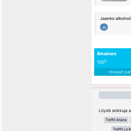
Jaanko alkohol
ei
Ilmainen
%
100
Ilmaiset pa
Löydä sinkkuja al
Treffit Ariana
Treffit La