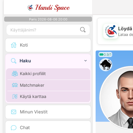
Handi Space
Paris 2026-08-06 20:00
Löydä 
Lataa d
Koti
0.9/1
Haku
Kaikki profiilit
Matchmaker
Käytä karttaa
Minun Viestit
Chat