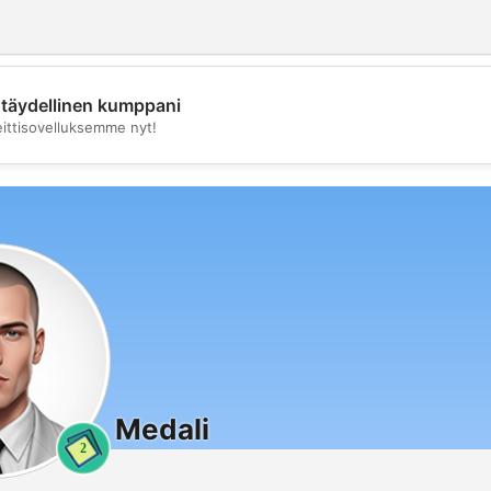
täydellinen kumppani
💖
eittisovelluksemme nyt!
💕
Medali
2