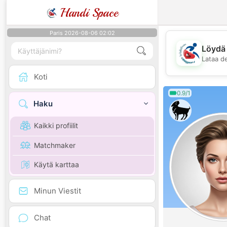
Handi Space
Paris 2026-08-06 02:02
Löydä 
Lataa d
Koti
0.9/1
Haku
Kaikki profiilit
Matchmaker
Käytä karttaa
Minun Viestit
Chat