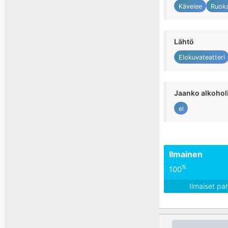
Kävelee
Ruok
Lähtö
Elokuvateatteri
Jaanko alkohol
ei
Ilmainen
%
100
Ilmaiset pa