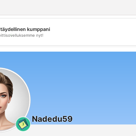
täydellinen kumppani
💖
eittisovelluksemme nyt!
💕
Nadedu59
3