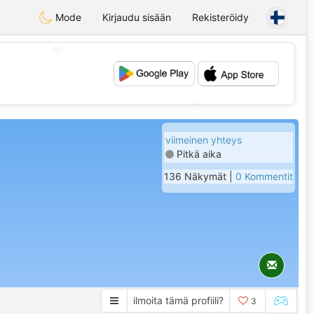
Mode
Kirjaudu sisään
Rekisteröidy
💖
💕
viimeinen yhteys
Pitkä aika
136 Näkymät |
0 Kommentit
ilmoita tämä profiili?
3