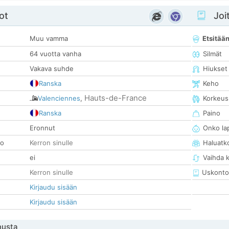
ot
Joit
Muu vamma
Etsitää
64 vuotta vanha
Silmät
Vakava suhde
Hiukset
Ranska
Keho
Hauts-de-France
Valenciennes
,
Korkeus
Ranska
Paino
Eronnut
Onko la
so
Kerron sinulle
Haluatk
ei
Vaihda 
Kerron sinulle
Uskonto
Kirjaudu sisään
Kirjaudu sisään
nusta