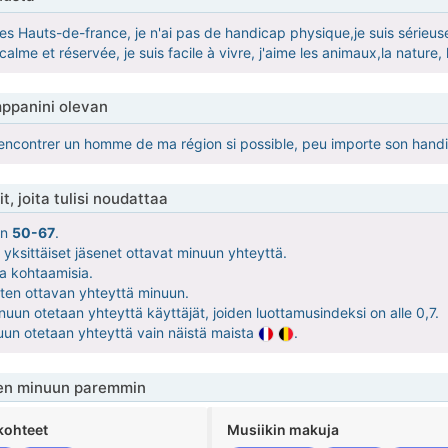
des Hauts-de-france, je n'ai pas de handicap physique,je suis sérieuse, 
calme et réservée, je suis facile à vivre, j'aime les animaux,la nature, 
ppanini olevan
rencontrer un homme de ma région si possible, peu importe son handic
t, joita tulisi noudattaa
on
50-67
.
 yksittäiset jäsenet ottavat minuun yhteyttä.
ia kohtaamisia.
ten ottavan yhteyttä minuun.
nuun otetaan yhteyttä käyttäjät, joiden luottamusindeksi on alle 0,7.
uun otetaan yhteyttä vain näistä maista
.
en minuun paremmin
kohteet
Musiikin makuja