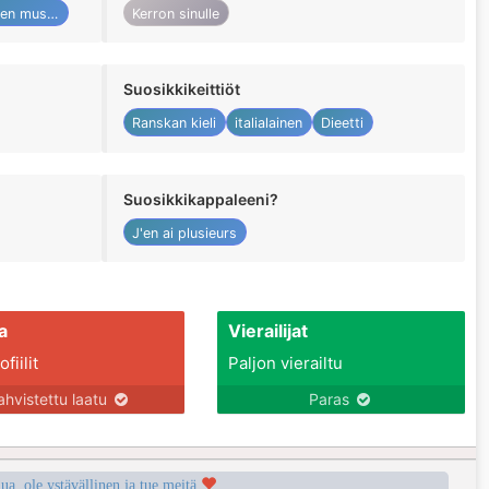
Perinteinen musiikki
Kerron sinulle
Suosikkikeittiöt
Ranskan kieli
italialainen
Dieetti
Suosikkikappaleeni?
J'en ai plusieurs
a
Vierailijat
fiilit
Paljon vierailtu
ahvistettu laatu
Paras
a, ole ystävällinen ja tue meitä