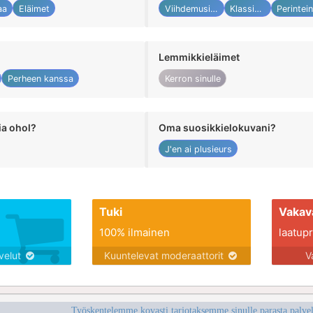
aa
Eläimet
Viihdemusiikki
Klassinen
Lemmikkieläimet
Perheen kanssa
Kerron sinulle
ia ohol?
Oma suosikkielokuvani?
J'en ai plusieurs
Tuki
Vakav
100% ilmainen
laatupro
lvelut
Kuuntelevat moderaattorit
V
Työskentelemme kovasti tarjotaksemme sinulle parasta palvelu