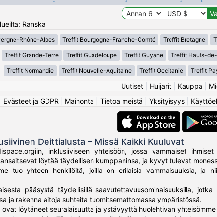
lueilta: Ranska
uvergne-Rhône-Alpes
Treffit Bourgogne-Franche-Comté
Treffit Bretagne
T
Treffit Grande-Terre
Treffit Guadeloupe
Treffit Guyane
Treffit Hauts-de
Treffit Normandie
Treffit Nouvelle-Aquitaine
Treffit Occitanie
Treffit Pa
Uutiset
|
Huijarit
|
Kauppa
|
Mi
Evästeet ja GDPR
|
Mainonta
|
Tietoa meistä
|
Yksityisyys
|
Käyttöe
usiivinen Deittialusta – Missä Kaikki Kuuluvat
ispace.orgiin, inklusiiviseen yhteisöön, jossa vammaiset ihmiset 
ki ansaitsevat löytää täydellisen kumppaninsa, ja kyvyt tulevat mone
 tuo yhteen henkilöitä, joilla on erilaisia vammaisuuksia, ja nii
aisesta pääsystä täydellisillä saavutettavuusominaisuuksilla, jotka 
sa ja rakenna aitoja suhteita tuomitsemattomassa ympäristössä.
 ovat löytäneet seuralaisuutta ja ystävyyttä huolehtivan yhteisömme 