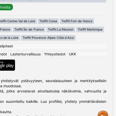
reffit Centre-Val de Loire
Treffit Corse
Treffit Fort-de-france
-France
Treffit Île-de-France
Treffit La Réunion
Treffit Martinique
ys de la Loire
Treffit Provence-Alpes-Côte d Azur
elipiteet
hdot
|
Lastenturvallisuus
|
Yhteystiedot
|
UKK
yhdistyvät ystävyyteen, seuralaisuuteen ja merkityksellisiin
ssa muodossa.
tä, jotka arvostavat ainutlaatuisia näkökulmia, vahvuutta ja
on suunniteltu kaikille. Luo profiilisi, yhdisty ymmärtäväisten
kautta.
Assistance