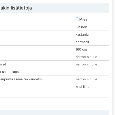
akin lisätietoja
n
Mies
Sininen
kastanja
normaali
160 cm
Kerron sinulle
pset
Kerron sinulle
o saada lapsia
ei
kaupunki / maa rakkaudeksi
Kerron sinulle
kristillinen