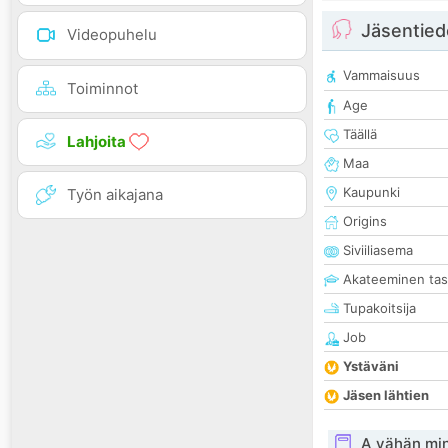
Jäsentied
Videopuhelu
Vammaisuus
Toiminnot
Age
Täällä
Lahjoita
Maa
Kaupunki
Työn aikajana
Origins
Siviiliasema
Akateeminen ta
Tupakoitsija
Job
Ystäväni
Jäsen lähtien
A vähän mi