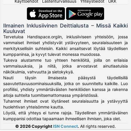
Käyttöehdot
|
Lastenturvallisuus
|
Yhteystiedot
|
UKK
Ilmainen Inklusiivinen Deittialusta – Missä Kaikki
Kuuluvat
Tervetuloa Handispace.orgiin, inklusiiviseen yhteisöön, jossa
vammaiset ihmiset yhdistyvät ystävyyteen, seuralaisuuteen ja
merkityksellisiin suhteisiin. Kaikki ansaitsevat löytää täydellisen
kumppaninsa, ja kyvyt tulevat monessa muodossa.
Tukeva alustamme tuo yhteen henkilöitä, joilla on erilaisia
vammaisuuksia, ja niitä, jotka arvostavat ainutlaatuisia
näkökulmia, vahvuutta ja sietokykyä.
Nauti täysin ilmaisesta pääsystä täydellisillä
saavutettavuusominaisuuksilla, jotka on suunniteltu kaikille. Luo
profiilisi, yhdisty ymmärtäväisten henkilöiden kanssa ja rakenna
aitoja suhteita tuomitsemattomassa ympäristössä.
Tuhannet ihmiset ovat löytäneet seuralaisuutta ja ystävyyttä
huolehtivan yhteisömme kautta.
Löydä, että yhteys ei tunne rajoja. Täydellinen ymmärtäväinen
kumppanisi odottaa tapaamaan ihmeellisen ihmisen, joka olet.
© 2026 Copyright
ISN Connect
.
All rights reserved.