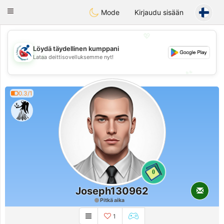
Handi Space
Toggle
Mode
Kirjaudu sisään
navigation
💖
Löydä täydellinen kumppani
💖
Lataa deittisovelluksemme nyt!
💕
💕
0.3/1
0
Joseph130962
Pitkä aika
1