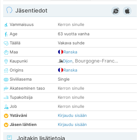
Jäsentiedot
Vammaisuus
Kerron sinulle
Age
63 vuotta vanha
Täällä
Vakava suhde
Maa
Ranska
Bourgogne-Franc...
Kaupunki
Dijon
,
Origins
Ranska
Siviiliasema
Single
Akateeminen taso
Kerron sinulle
Tupakoitsija
Kerron sinulle
Job
Kerron sinulle
Ystäväni
Kirjaudu sisään
Jäsen lähtien
Kirjaudu sisään
Joitakin lisätietoja