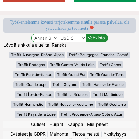
Työskentelemme kovasti tarjotaksemme sinulle parasta palvelua, ole
ystävällinen ja tue meitä
Löydä sinkkuja alueilta: Ranska
Treffit Auvergne-Rhône-Alpes
Treffit Bourgogne-Franche-Comté
Treffit Bretagne
Treffit Centre-Val de Loire
Treffit Corse
Treffit Fort-de-france
Treffit Grand Est
Treffit Grande-Terre
Treffit Guadeloupe
Treffit Guyane
Treffit Hauts-de-France
Treffit Île-de-France
Treffit La Réunion
Treffit Martinique
Treffit Normandie
Treffit Nouvelle-Aquitaine
Treffit Occitanie
Treffit Pays de la Loire
Treffit Provence-Alpes-Côte d Azur
Uutiset
|
Huijarit
|
Kauppa
|
Mielipiteet
Evästeet ja GDPR
|
Mainonta
|
Tietoa meistä
|
Yksityisyys
|