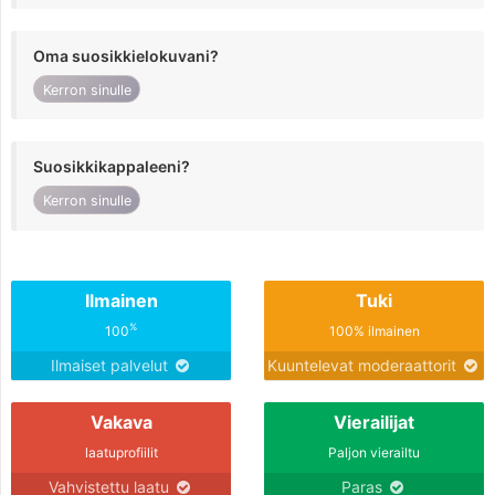
Oma suosikkielokuvani?
Kerron sinulle
Suosikkikappaleeni?
Kerron sinulle
Ilmainen
Tuki
%
100
100% ilmainen
Ilmaiset palvelut
Kuuntelevat moderaattorit
Vakava
Vierailijat
laatuprofiilit
Paljon vierailtu
Vahvistettu laatu
Paras