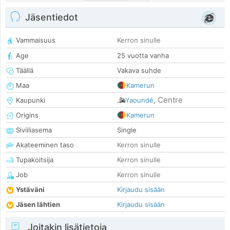
Jäsentiedot
Vammaisuus
Kerron sinulle
Age
25 vuotta vanha
Täällä
Vakava suhde
Maa
Kamerun
Centre
Kaupunki
Yaoundé
,
Origins
Kamerun
Siviiliasema
Single
Akateeminen taso
Kerron sinulle
Tupakoitsija
Kerron sinulle
Job
Kerron sinulle
Ystäväni
Kirjaudu sisään
Jäsen lähtien
Kirjaudu sisään
Joitakin lisätietoja