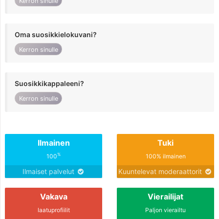
Kerron sinulle
Oma suosikkielokuvani?
Kerron sinulle
Suosikkikappaleeni?
Kerron sinulle
Ilmainen
Tuki
%
100
100% ilmainen
Ilmaiset palvelut
Kuuntelevat moderaattorit
Vakava
Vierailijat
laatuprofiilit
Paljon vierailtu