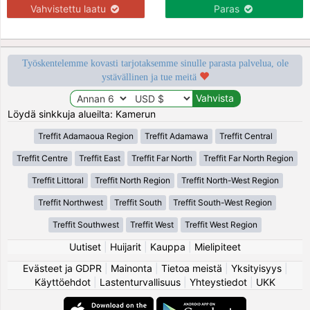
Vahvistettu laatu
Paras
Työskentelemme kovasti tarjotaksemme sinulle parasta palvelua, ole
ystävällinen ja tue meitä
Löydä sinkkuja alueilta: Kamerun
Treffit Adamaoua Region
Treffit Adamawa
Treffit Central
Treffit Centre
Treffit East
Treffit Far North
Treffit Far North Region
Treffit Littoral
Treffit North Region
Treffit North-West Region
Treffit Northwest
Treffit South
Treffit South-West Region
Treffit Southwest
Treffit West
Treffit West Region
Uutiset
|
Huijarit
|
Kauppa
|
Mielipiteet
Evästeet ja GDPR
|
Mainonta
|
Tietoa meistä
|
Yksityisyys
|
Käyttöehdot
|
Lastenturvallisuus
|
Yhteystiedot
|
UKK