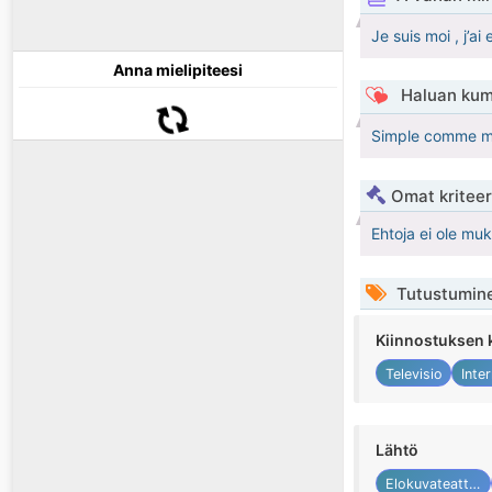
Je suis moi , j’a
Anna mielipiteesi
Haluan kum
Simple comme mo
Omat kriteeri
Ehtoja ei ole mu
Tutustumin
Kiinnostuksen 
Televisio
Inte
Lähtö
Elokuvateatteri