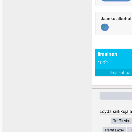
Jaanko alkohol
ei
Ilmainen
%
100
Ilmaiset pa
Löydä sinkkuja alu
Treffit Abr
Treffit Lazio
Tr