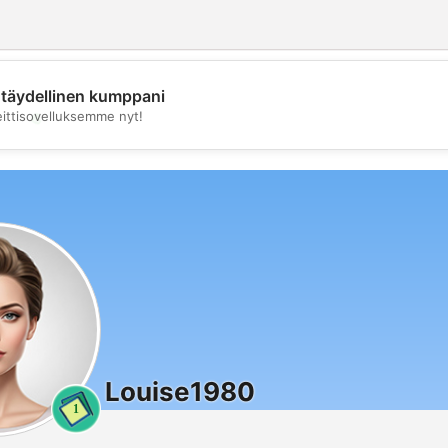
täydellinen kumppani
💖
eittisovelluksemme nyt!
💕
Louise1980
1