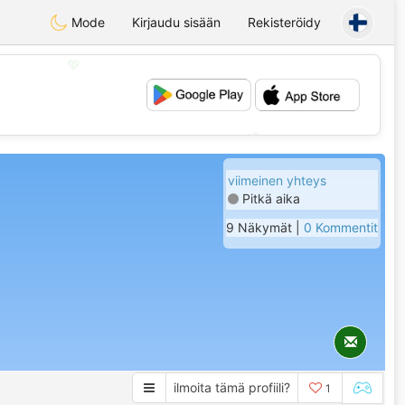
Mode
Kirjaudu sisään
Rekisteröidy
💖
💕
viimeinen yhteys
Pitkä aika
9 Näkymät |
0 Kommentit
ilmoita tämä profiili?
1