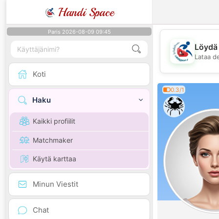
Handi Space
Paris 2026-08-09 09:45
Löydä 
Lataa d
Koti
0.3/1
Haku
Kaikki profiilit
Matchmaker
Käytä karttaa
Minun Viestit
Chat