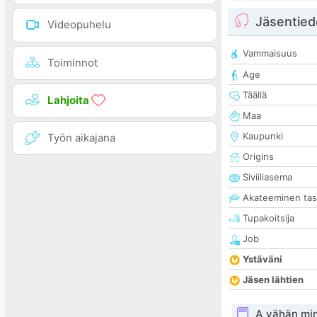
Jäsentied
Videopuhelu
Vammaisuus
Toiminnot
Age
Täällä
Lahjoita
Maa
Kaupunki
Työn aikajana
Origins
Siviiliasema
Akateeminen ta
Tupakoitsija
Job
Ystäväni
Jäsen lähtien
A vähän mi