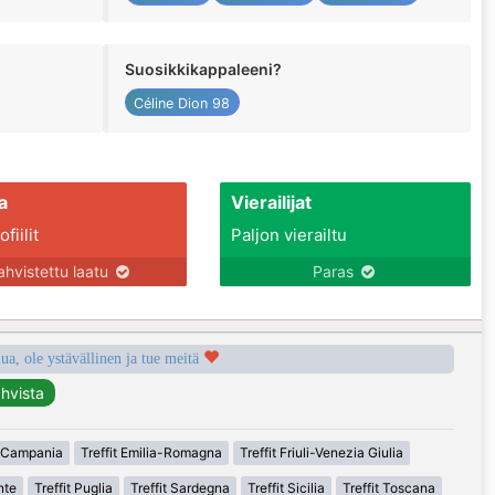
Suosikkikappaleeni?
Céline Dion 98
a
Vierailijat
fiilit
Paljon vierailtu
ahvistettu laatu
Paras
a, ole ystävällinen ja tue meitä
t Campania
Treffit Emilia-Romagna
Treffit Friuli-Venezia Giulia
nte
Treffit Puglia
Treffit Sardegna
Treffit Sicilia
Treffit Toscana