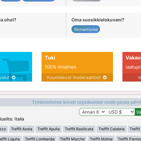
ia ohol?
Oma suosikkielokuvani?
Romantisme
Tuki
Vakav
100% ilmainen
laatupro
lvelut
Kuuntelevat moderaattorit
V
Työskentelemme kovasti tarjotaksemme sinulle parasta palvelu
eilta: Italia
uzzo
Treffit Aosta
Treffit Apulia
Treffit Basilicata
Treffit Calabria
Treffi
effit Liguria
Treffit Lombardia
Treffit Marche
Treffit Molise
Treffit Piemo